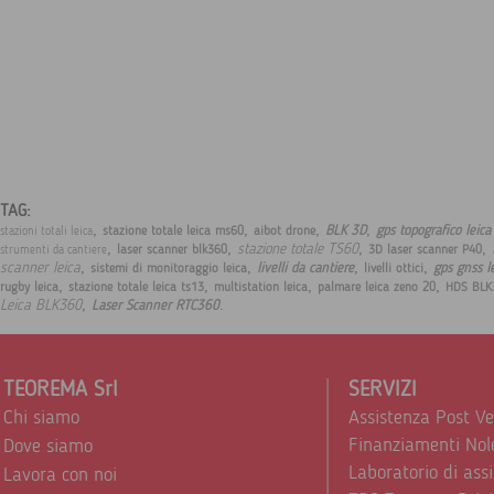
TAG:
,
,
,
,
BLK 3D
gps topografico leic
stazione totale leica ms60
aibot drone
stazioni totali leica
,
,
,
,
stazione totale TS60
laser scanner blk360
3D laser scanner P40
strumenti da cantiere
,
,
,
,
scanner leica
livelli da cantiere
gps gnss l
sistemi di monitoraggio leica
livelli ottici
,
,
,
,
rugby leica
stazione totale leica ts13
multistation leica
palmare leica zeno 20
HDS BLK
,
.
Leica BLK360
Laser Scanner RTC360
TEOREMA Srl
SERVIZI
Chi siamo
Assistenza Post V
Finanziamenti Nol
Dove siamo
Laboratorio di ass
Lavora con noi