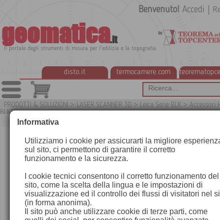
Benvenuto!
Accedi
|
Re
geomatica
.it
Il portale degli strumenti di misura per l'edilizia e la topografia
disto.it
termocamere.com
teorematopce
PRODOTTI & SOLUZIONI
>
LASER SCANNER 3D
>
Leica Serie BLK
>
Accessori 
BLK3D
G
Informativa
Utilizziamo i cookie per assicurarti la migliore esperienz
sul sito, ci permettono di garantire il corretto
funzionamento e la sicurezza.
I cookie tecnici consentono il corretto funzionamento del
sito, come la scelta della lingua e le impostazioni di
visualizzazione ed il controllo dei flussi di visitatori nel s
(in forma anonima).
Il sito può anche utilizzare cookie di terze parti, come