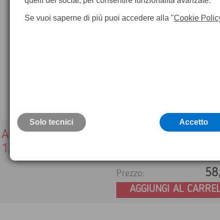
quelli dei social, per consentire funzionalità avanzate.
Se vuoi saperne di più puoi accedere alla "
Cookie Polic
Solo tecnici
Accetto
Adattatore BLK3D per treppiedi (TRI 10, 
120)
58
Prezzo:
AGGIUNGI AL CARRE