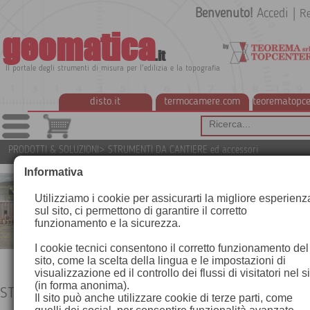
Benvenuto!
Accedi
|
Re
geomatica
.it
Il portale degli strumenti di misura per l'edilizia e la topografia
disto.it
termocamere.com
teorematopce
PRODOTTI & SOLUZIONI
>
STRUMENTI DA CANTIERE ed accessori
Informativa
Utilizziamo i cookie per assicurarti la migliore esperienz
sul sito, ci permettono di garantire il corretto
funzionamento e la sicurezza.
I cookie tecnici consentono il corretto funzionamento del
sito, come la scelta della lingua e le impostazioni di
visualizzazione ed il controllo dei flussi di visitatori nel s
(in forma anonima).
STRUMENTI DA CANTIERE ed accessori
Il sito può anche utilizzare cookie di terze parti, come