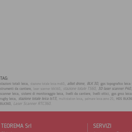
TAG:
,
,
,
,
aibot drone
BLK 3D
stazioni totali leica
gps topografico leica
stazione totale leica ms60
,
,
,
stazione totale TS60
3D laser scanner P40
strumenti da cantiere
laser scanner blk360
,
,
,
,
scanner leica
sistemi di monitoraggio leica
livelli da cantiere
livelli ottici
gps gnss leic
,
,
,
,
stazione totale leica ts13
rugby leica
HDS BLK36
multistation leica
palmare leica zeno 20
,
.
Laser Scanner RTC360
BLK360
TEOREMA Srl
SERVIZI