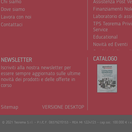
Chi siamo
Assistenza Post V
Finanziamenti Nol
Dove siamo
Laboratorio di ass
Lavora con noi
TPS Teorema Privi
Contattaci
Service
Educational
Novità ed Eventi
Condizioni di vend
CATALOGO
Trattamento dei d
NEWSLETTER
Iscriviti alla nostra newsletter per
essere sempre aggiornato sulle ultime
novità dei prodotti e delle offerte in
corso
Sitemap
VERSIONE DESKTOP
Powere
© 2021 Teorema S.r.l. - P.I./C.F. 08379270153 - REA MI 1224723 - cap.soc. 100.000 € i.v.