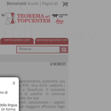
Benvenuto!
Accedi
|
Registrati
termocamere.com
teorematopcenter.com
G1838033
 GNSS ad apprendimento autonomo più
X
ore tecnologia RTK, Viva GS16 soddisfa i
ie a RTKplus e SmartLink. Il crescente
no di
costellazioni di satelliti in continua
SS più efficiente che mai.
dizioni mutevoli selezionando i segnali
ella lingua
cise. Lavora con maggiore efficienza negli
o (in forma