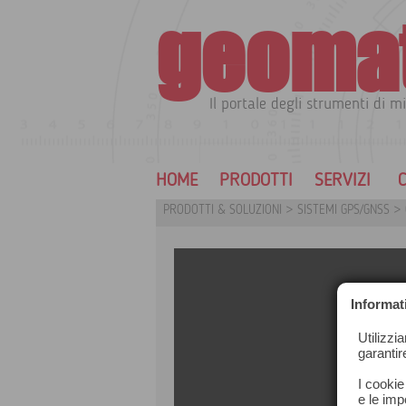
geoma
Il portale degli strumenti di mi
HOME
PRODOTTI
SERVIZI
C
PRODOTTI & SOLUZIONI
>
SISTEMI GPS/GNSS
>
Informat
Utilizzi
garantir
I cookie
e le impo