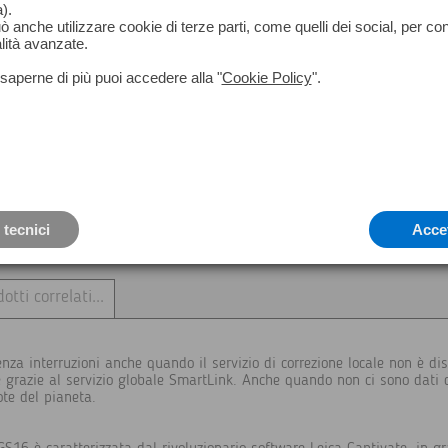
ambienti più sfavorevoli.
).
può anche utilizzare cookie di terze parti, come quelli dei social, per co
Disponibile nelle versioni:
lità avanzate.
Basic
Performance
saperne di più puoi accedere alla "
Cookie Policy
".
Unlimited
3.75G / 3.75G&UHF 900
Compatibile con il Controller Leica CS20
 tecnici
Acce
otti correlati...
nza interruzioni anche quando il servizio di correzione locale non è dis
e grazie al servizio globale SmartLink. Anche quando non ci sono dati d
ote del pianeta.