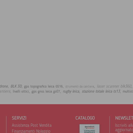
,
,
,
,
laser scanner blk360
drone
BLK 3D
gps topografico leica GS16
strumenti da cantiere
,
,
,
,
,
antiere
rugby leica
stazione totale leica ts13
livelli ottici
gps gnss leica gs07
multist
SERVIZI
CATALOGO
NEWSLE
Assistenza Post Vendita
Iscriviti 
aggiornato 
Finanziamenti Noleggio