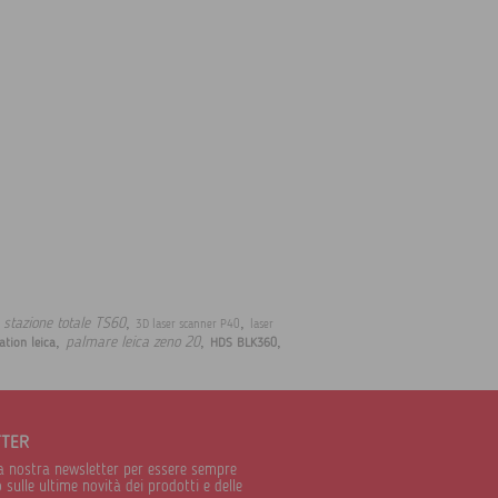
,
,
,
stazione totale TS60
3D laser scanner P40
laser
,
,
,
palmare leica zeno 20
ation leica
HDS BLK360
TTER
alla nostra newsletter per essere sempre
sulle ultime novità dei prodotti e delle