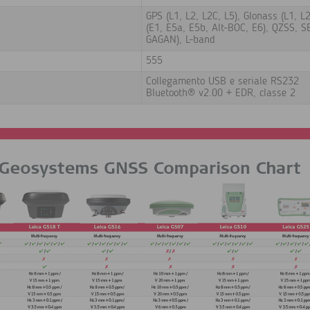
GPS (L1, L2, L2C, L5), Glonass (L1, L2
(E1, E5a, E5b, Alt-BOC, E6), QZSS,
GAGAN), L-band
555
Collegamento USB e seriale RS232
Bluetooth® v2.00 + EDR, classe 2