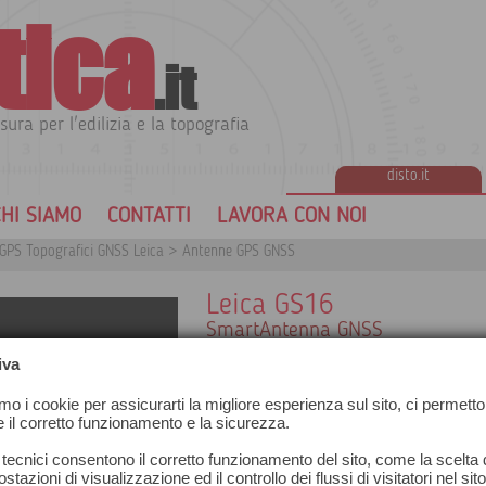
tica
.it
sura per l'edilizia e la topografia
disto.it
HI SIAMO
CONTATTI
LAVORA CON NOI
GPS Topografici GNSS Leica
>
Antenne GPS GNSS
Leica GS16
SmartAntenna GNSS
Leica Viva GS16 è la smart antenna
iva
compatta e potente. Dotata della migli
più alti standard della misura, graz
amo i cookie per assicurarti la migliore esperienza sul sito, ci permetto
numero di segnali provenienti dalle 
e il corretto funzionamento e la sicurezza.
espansione necessita di un ricevitore GN
Il sistema RTKplus si adatta alle con
 tecnici consentono il corretto funzionamento del sito, come la scelta d
ottimali per fornire le posizioni più pre
stazioni di visualizzazione ed il controllo dei flussi di visitatori nel sit