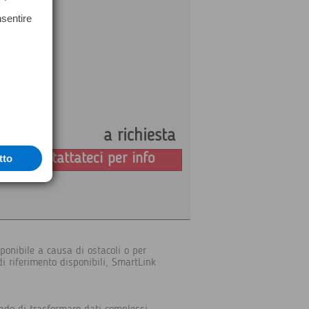
nsentire
a richiesta
Prezzo:
Contattateci per info
tto
ponibile a causa di ostacoli o per
i riferimento disponibili, SmartLink