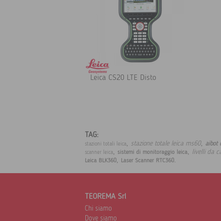
Leica CS20 LTE Disto
TAG:
,
,
stazione totale leica ms60
aibot 
stazioni totali leica
,
,
livelli da c
sistemi di monitoraggio leica
scanner leica
,
.
Leica BLK360
Laser Scanner RTC360
TEOREMA Srl
Chi siamo
Dove siamo