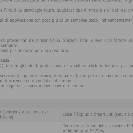
16 è caratterizzata dal rivoluzionario software Leica Captivate, in g
 e l’intuitiva tecnologia touch, qualsiasi tipo di misura e di dati del p
mpi di applicazione con poco più di un semplice tocco, indipendentemen
ati provenienti da sensori GNSS, Stazioni Totali e livelli per fornire un
 semplice.
ronia per produrre un unico risultato.
tanza
, la rete globale di professionisti è a solo un click di distanza per ai
e servizio di supporto tecnico, terminate i lavori più velocemente con un
io di ricezione ed invio dati dal campo.
stre esigenze, assicurandovi copertura sempre
(selezione autonoma dei
Leica RTKplus e SmartLink (servizio d
dizione)
Controllo continuo della soluzione RT
Affidabilità al 99,99%