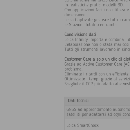
La Smartantenna GNSS Leica Viva GS
in realistici e pratici modelli 3D.
Con applicazioni facili da utilizzare
dimensione.
Leica Captivate gestisce tutti i ca
le Stazioni Totali o entrambi.
Condivisione dati
Leica Infinity importa e combina i d
L’elaborazione non è stata mai così
Tutti gli strumenti lavorano in sinc
Customer Care a solo un clic di dis
Grazie ad Active Customer Care (ACC)
problema.
Eliminate i ritardi con un efficient
Ottimizzate i tempi grazie al serviz
Scegliete il CCP più adatto alle vo
Dati tecnici
GNSS ad apprendimento autonomo 
satelliti per adattarsi ad ogni con
Leica SmartCheck