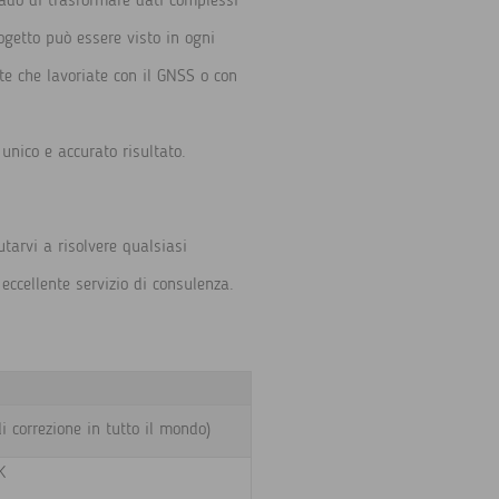
rado di trasformare dati complessi
rogetto può essere visto in ogni
te che lavoriate con il GNSS o con
 unico e accurato risultato.
utarvi a risolvere qualsiasi
 eccellente servizio di consulenza.
i correzione in tutto il mondo)
K