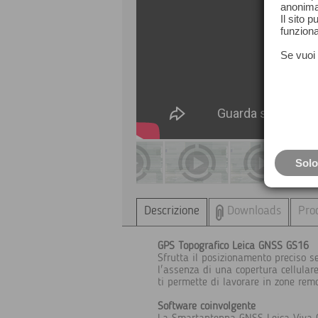
anonima
Il sito 
funziona
Se vuoi 
Solo
Descrizione
Downloads
Prod
GPS Topografico Leica GNSS GS16
Sfrutta il posizionamento preciso se
l'assenza di una copertura cellular
ti permette di lavorare in zone rem
Software coinvolgente