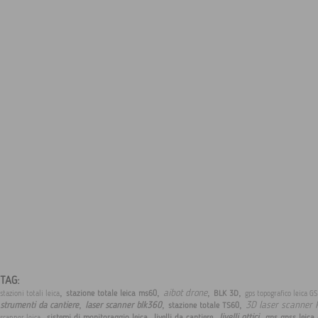
TAG:
,
,
,
,
aibot drone
stazione totale leica ms60
BLK 3D
stazioni totali leica
gps topografico leica G
,
,
,
3D laser scanner 
strumenti da cantiere
laser scanner blk360
stazione totale TS60
,
,
,
,
livelli ottici