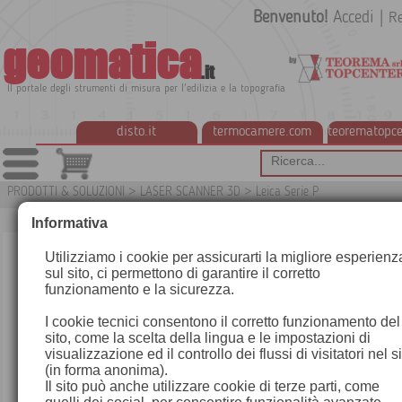
Benvenuto!
Accedi
|
Re
geomatica
.it
Il portale degli strumenti di misura per l'edilizia e la topografia
disto.it
termocamere.com
teorematopce
PRODOTTI & SOLUZIONI
>
LASER SCANNER 3D
>
Leica Serie P
G1
Informativa
Utilizziamo i cookie per assicurarti la migliore esperienz
sul sito, ci permettono di garantire il corretto
funzionamento e la sicurezza.
I cookie tecnici consentono il corretto funzionamento del
sito, come la scelta della lingua e le impostazioni di
visualizzazione ed il controllo dei flussi di visitatori nel s
(in forma anonima).
Il sito può anche utilizzare cookie di terze parti, come