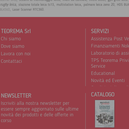
sistemi di monitoraggio leica
livelli da cantiere
gps gnss leica
scanner leica
,
,
,
,
rugby leica
stazione totale leica ts13
multistation leica
palmare leica zeno 20
HDS BLK
,
.
Laser Scanner RTC360
BLK360
TEOREMA Srl
SERVIZI
Chi siamo
Assistenza Post V
Finanziamenti Nol
Dove siamo
Laboratorio di ass
Lavora con noi
TPS Teorema Privi
Contattaci
Service
Educational
Novità ed Eventi
Condizioni di vend
CATALOGO
Trattamento dei d
NEWSLETTER
Iscriviti alla nostra newsletter per
essere sempre aggiornato sulle ultime
novità dei prodotti e delle offerte in
corso