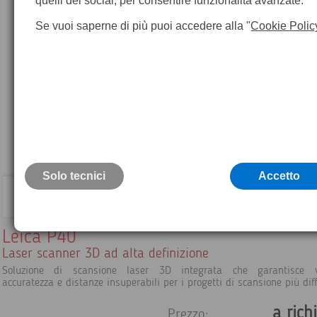
quelli dei social, per consentire funzionalità avanzate.
Se vuoi saperne di più puoi accedere alla "
Cookie Polic
Solo tecnici
Accetto
Leica P40
Laser scanner 3D ad alta definizione
Soluzione di scansione laser 3D integrata che garantisce ve
accuratezza e distanze insuperabili per i progetti di scansione più diffi
a rich
Prezzo: