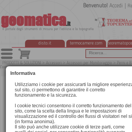
Benvenuto!
Accedi
|
Re
geomatica
.it
Il portale degli strumenti di misura per l'edilizia e la topografia
disto.it
termocamere.com
teorematopce
PRODOTTI & SOLUZIONI
>
Accessori
>
Accessori per Monitoraggio
>
Perni e B
Convergenza
Informativa
Utilizziamo i cookie per assicurarti la migliore esperienz
sul sito, ci permettono di garantire il corretto
funzionamento e la sicurezza.
I cookie tecnici consentono il corretto funzionamento del
sito, come la scelta della lingua e le impostazioni di
visualizzazione ed il controllo dei flussi di visitatori nel s
(in forma anonima).
Il sito può anche utilizzare cookie di terze parti, come