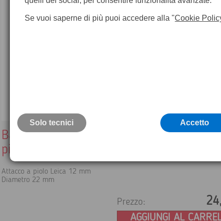
quelli dei social, per consentire funzionalità avanzate.
Se vuoi saperne di più puoi accedere alla "
Cookie Polic
Solo tecnici
Accetto
Barre di convergenza in acciaio con atta
piolo, lunghezza 250 mm Diametro 22 
Attacco a piolo Leica 12 mm
Diametro 22 mm
24
Prezzo:
AGGIUNGI AL CARRE