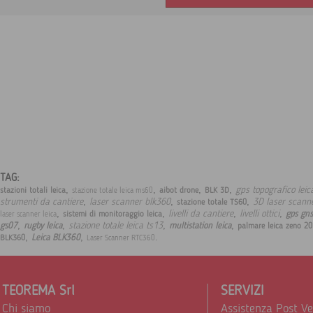
TAG:
,
,
,
,
gps topografico lei
stazioni totali leica
aibot drone
BLK 3D
stazione totale leica ms60
,
,
,
strumenti da cantiere
laser scanner blk360
3D laser scann
stazione totale TS60
,
,
,
,
livelli da cantiere
livelli ottici
gps gns
sistemi di monitoraggio leica
laser scanner leica
,
,
,
,
stazione totale leica ts13
gs07
rugby leica
multistation leica
palmare leica zeno 20
,
,
.
Leica BLK360
BLK360
Laser Scanner RTC360
TEOREMA Srl
SERVIZI
Chi siamo
Assistenza Post V