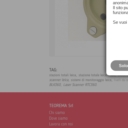
anonima
Il sito 
funziona
Se vuoi 
Solo
TAG:
,
,
aibot 
stazioni totali leica
stazione totale leica ms60
,
,
scanner leica
sistemi di monitoraggio leica
livelli da c
,
.
BLK360
Laser Scanner RTC360
TEOREMA Srl
Chi siamo
Dove siamo
Lavora con noi