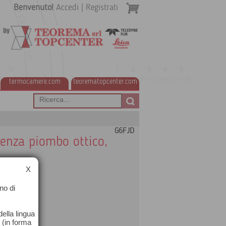
Benvenuto!
Accedi
|
Registrati
termocamere.com
teorematopcenter.com
G6FJD
enza piombo ottico,
X
no di
ella lingua
o (in forma