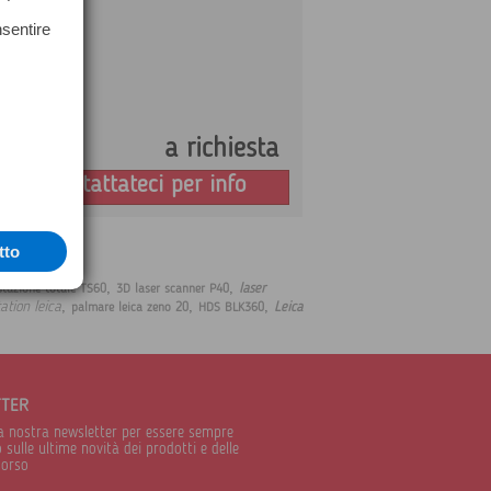
nsentire
a richiesta
Prezzo:
Contattateci per info
tto
,
,
laser
stazione totale TS60
3D laser scanner P40
,
,
,
ation leica
Leica
palmare leica zeno 20
HDS BLK360
TTER
alla nostra newsletter per essere sempre
sulle ultime novità dei prodotti e delle
corso