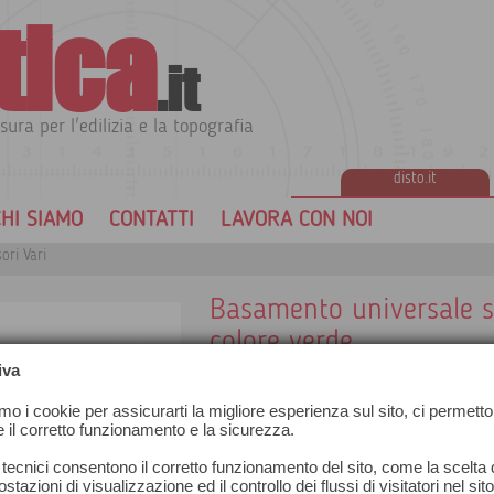
tica
.it
sura per l'edilizia e la topografia
disto.it
HI SIAMO
CONTATTI
LAVORA CON NOI
ori Vari
Basamento universale s
colore verde
iva
amo i cookie per assicurarti la migliore esperienza sul sito, ci permetto
e il corretto funzionamento e la sicurezza.
 tecnici consentono il corretto funzionamento del sito, come la scelta d
stazioni di visualizzazione ed il controllo dei flussi di visitatori nel sit