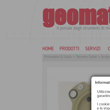
geoma
Il portale degli strumenti di mi
HOME
PRODOTTI
SERVIZI
C
Promozioni & Usato
>
Teorema Outlet
>
Access
Informat
Utilizzi
garantir
I cookie
e le impo