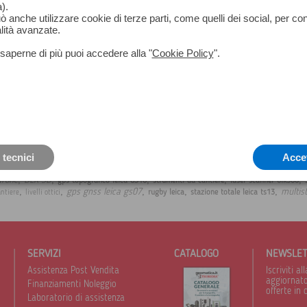
).
può anche utilizzare cookie di terze parti, come quelli dei social, per co
lità avanzate.
saperne di più puoi accedere alla "
Cookie Policy
".
 tecnici
Acce
,
,
,
,
,
drone
BLK 3D
gps topografico leica GS16
strumenti da cantiere
laser scanner blk360
,
,
,
,
,
gps gnss leica gs07
multist
rugby leica
stazione totale leica ts13
antiere
livelli ottici
SERVIZI
CATALOGO
NEWSLE
Assistenza Post Vendita
Iscriviti 
aggiornato 
Finanziamenti Noleggio
offerte in 
Laboratorio di assistenza