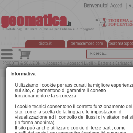
Benvenuto!
Accedi
|
Re
geomatica
.it
Il portale degli strumenti di misura per l'edilizia e la topografia
disto.it
termocamere.com
teorematopce
PRODOTTI & SOLUZIONI
>
Accessori
>
Accessori Livelli
>
Batterie e Caricatori
G
Informativa
Utilizziamo i cookie per assicurarti la migliore esperienz
sul sito, ci permettono di garantire il corretto
funzionamento e la sicurezza.
I cookie tecnici consentono il corretto funzionamento del
sito, come la scelta della lingua e le impostazioni di
visualizzazione ed il controllo dei flussi di visitatori nel s
(in forma anonima).
Il sito può anche utilizzare cookie di terze parti, come