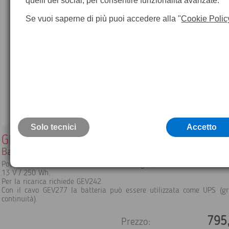
quelli dei social, per consentire funzionalità avanzate.
Se vuoi saperne di più puoi accedere alla "
Cookie Polic
Solo tecnici
Accetto
GEB373
Batteria esterna Leica
Potente batteria adatta alll’utilizzo per lunghi periodi,
13 V / 250 Wh.
Per la ricarica richiede GEV242.
Con il cavo GEV277 la batteria può essere utilizzata come UPS (g
continuità).
795
Prezzo: