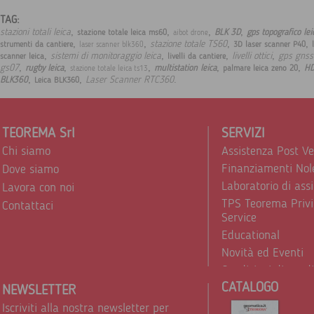
TAG:
,
,
,
,
stazioni totali leica
BLK 3D
gps topografico le
stazione totale leica ms60
aibot drone
,
,
,
,
stazione totale TS60
strumenti da cantiere
3D laser scanner P40
laser scanner blk360
,
,
,
,
sistemi di monitoraggio leica
livelli ottici
gps gnss 
scanner leica
livelli da cantiere
,
,
,
,
,
gs07
rugby leica
multistation leica
HD
palmare leica zeno 20
stazione totale leica ts13
,
,
.
Laser Scanner RTC360
BLK360
Leica BLK360
TEOREMA Srl
SERVIZI
Chi siamo
Assistenza Post V
Finanziamenti Nol
Dove siamo
Laboratorio di ass
Lavora con noi
TPS Teorema Privi
Contattaci
Service
Educational
Novità ed Eventi
Condizioni di vend
CATALOGO
Trattamento dei d
NEWSLETTER
Iscriviti alla nostra newsletter per