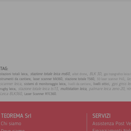
TAG:
,
,
,
,
BLK 3D
stazione totale leica ms60
stazioni totali leica
aibot drone
gps topografico leica
,
,
,
,
la
strumenti da cantiere
laser scanner blk360
stazione totale TS60
3D laser scanner P40
,
,
,
,
scanner leica
gps gnss le
sistemi di monitoraggio leica
livelli ottici
livelli da cantiere
,
,
,
,
stazione totale leica ts13
palmare leica zeno 20
multistation leica
rugby leica
HD
,
.
Leica BLK360
Laser Scanner RTC360
TEOREMA Srl
SERVIZI
Chi siamo
Assistenza Post V