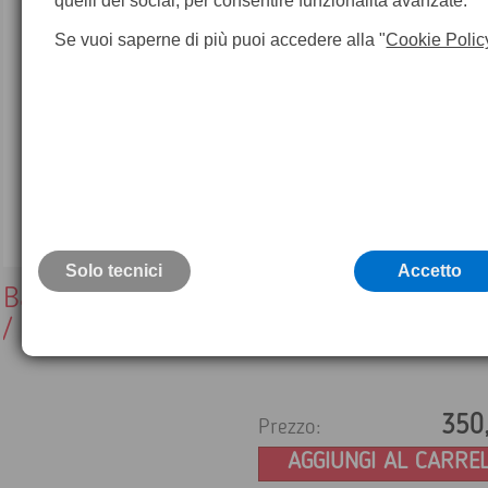
quelli dei social, per consentire funzionalità avanzate.
Se vuoi saperne di più puoi accedere alla "
Cookie Polic
Solo tecnici
Accetto
Batteria Nikon compatibile BC80 Ni-MH 
/ 3800maH
350
Prezzo:
AGGIUNGI AL CARRE