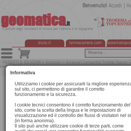
Benvenuto!
Accedi
|
Re
geomatica
.it
Il portale degli strumenti di misura per l'edilizia e la topografia
disto.it
termocamere.com
teorematopce
PRODOTTI & SOLUZIONI
>
Accessori
>
Accessori Compatibili Trimble Topcon S
Leica
>
Batterie compatibili per stazioni totali
Informativa
Utilizziamo i cookie per assicurarti la migliore esperienz
sul sito, ci permettono di garantire il corretto
funzionamento e la sicurezza.
I cookie tecnici consentono il corretto funzionamento del
sito, come la scelta della lingua e le impostazioni di
visualizzazione ed il controllo dei flussi di visitatori nel s
(in forma anonima).
Il sito può anche utilizzare cookie di terze parti, come