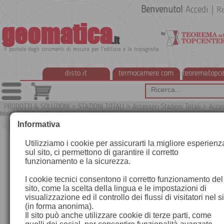
Benvenuto!
Accedi
|
Re
geomatica
.it
Il portale degli strumenti di misura per l'edilizia e la topografia
disto.it
termocamere.com
teorematopce
PRODOTTI & SOLUZIONI
>
STAZIONI TOTALI
>
Accessori Stazioni Totali
>
Acces
Monitoraggio
>
Target tape e segnali di mira
Informativa
Utilizziamo i cookie per assicurarti la migliore esperienz
sul sito, ci permettono di garantire il corretto
funzionamento e la sicurezza.
I cookie tecnici consentono il corretto funzionamento del
sito, come la scelta della lingua e le impostazioni di
visualizzazione ed il controllo dei flussi di visitatori nel s
(in forma anonima).
Il sito può anche utilizzare cookie di terze parti, come