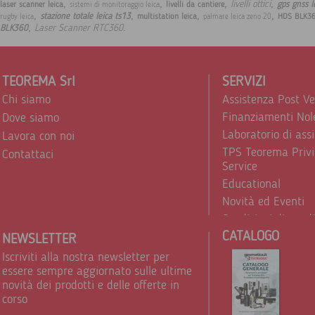
,
,
,
,
livelli ottici
gps gnss l
laser scanner leica
livelli da cantiere
sistemi di monitoraggio leica
,
,
,
,
stazione totale leica ts13
multistation leica
HDS BLK3
rugby leica
palmare leica zeno 20
,
.
Laser Scanner RTC360
BLK360
TEOREMA Srl
SERVIZI
Chi siamo
Assistenza Post V
Finanziamenti Nol
Dove siamo
Laboratorio di ass
Lavora con noi
TPS Teorema Privi
Contattaci
Service
Educational
Novità ed Eventi
Condizioni di vend
CATALOGO
Trattamento dei d
NEWSLETTER
Iscriviti alla nostra newsletter per
essere sempre aggiornato sulle ultime
novità dei prodotti e delle offerte in
corso