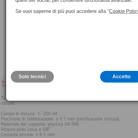
quelli dei social, per consentire funzionalità avanzate.
Se vuoi saperne di più puoi accedere alla "
Cookie Polic
Solo tecnici
Accetto
Target bi-reflex con supporto
Target riflettente su entrambi i lati con supporto in plastica specia
rottura.
Campo di misura: 1- 200 mt
Precisione di fabbricazione: ± 0.1 mm (certificazione inclusa)
Materiale del supporto: plastica UV PA6
Attacco piolo Leica o 5/8"
Costante prisma: + 0.5 mm