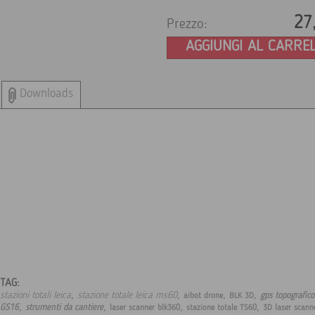
27
Prezzo:
AGGIUNGI AL CARRE
Downloads
TAG:
,
,
,
,
stazioni totali leica
stazione totale leica ms60
gps topografico
aibot drone
BLK 3D
,
,
,
,
GS16
strumenti da cantiere
laser scanner blk360
stazione totale TS60
3D laser scann