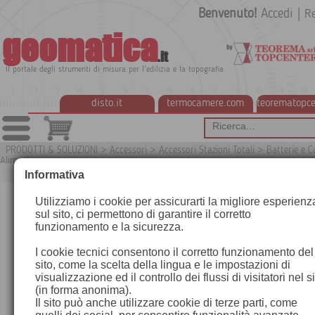
Benvenuto!
Accedi
|
Re
geomatica
.it
Il portale degli strumenti di misura per l'edilizia e la topografia
disto.it
termocamere.com
teorematopce
PRODOTTI & SOLUZIONI
>
Accessori
>
Accessori Stazioni Totali
>
Batterie e C
Alimentazione
G
Informativa
Utilizziamo i cookie per assicurarti la migliore esperienz
sul sito, ci permettono di garantire il corretto
funzionamento e la sicurezza.
I cookie tecnici consentono il corretto funzionamento del
sito, come la scelta della lingua e le impostazioni di
visualizzazione ed il controllo dei flussi di visitatori nel s
(in forma anonima).
Il sito può anche utilizzare cookie di terze parti, come