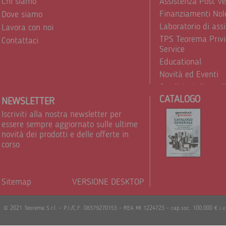
Chi siamo
Assistenza Post V
Finanziamenti Nol
Dove siamo
Laboratorio di ass
Lavora con noi
TPS Teorema Privi
Contattaci
Service
Educational
Novità ed Eventi
Condizioni di vend
CATALOGO
Trattamento dei d
NEWSLETTER
Iscriviti alla nostra newsletter per
essere sempre aggiornato sulle ultime
novità dei prodotti e delle offerte in
corso
Sitemap
VERSIONE DESKTOP
Powere
© 2021 Teorema S.r.l. - P.I./C.F. 08379270153 - REA MI 1224723 - cap.soc. 100.000 € i.v.