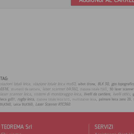
AGGIUNGI AL CARRE
TAG:
,
,
,
,
stazioni totali leica
stazione totale leica ms60
BLK 3D
gps topografico
aibot drone
,
,
,
,
laser scanner blk360
GS16
3D laser scanne
strumenti da cantiere
stazione totale TS60
,
,
,
,
laser scanner leica
sistemi di monitoraggio leica
livelli ottici
livelli da cantiere
,
,
,
,
,
rugby leica
leica gs07
palmare leica zeno 20
stazione totale leica ts13
multistation leica
,
,
.
Laser Scanner RTC360
BLK360
Leica BLK360
TEOREMA Srl
SERVIZI