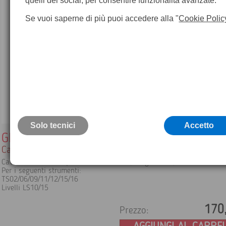
quelli dei social, per consentire funzionalità avanzate.
Se vuoi saperne di più puoi accedere alla "
Cookie Polic
Solo tecnici
Accetto
GEV52
Cavo Leica
Cavo alimentazione per batteria esterna, lunghezza 1,8 mt
Per i seguenti strumenti:
TS02/06/09/11/12/15/16
Livelli LS10/15
170
Prezzo: