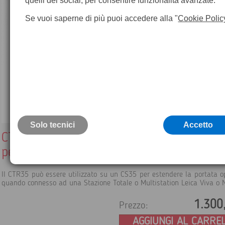
quelli dei social, per consentire funzionalità avanzate.
Se vuoi saperne di più puoi accedere alla "
Cookie Polic
Solo tecnici
Accetto
CTR35 Radio RTK Long Range Bluetooth 
per CS35
Il CTR35 può essere utilizzato su un CS35 per estendere la portata o
quando connesso ad una Stazione Totale o Multistation Leica Viva o 
1.300
Prezzo:
AGGIUNGI AL CARRE