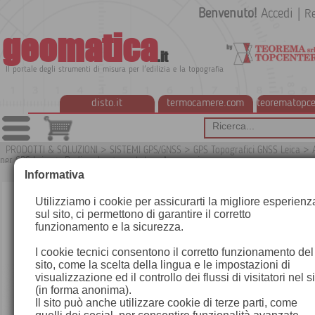
Benvenuto!
Accedi
|
Re
geomatica
.it
Il portale degli strumenti di misura per l'edilizia e la topografia
disto.it
termocamere.com
teorematopce
PRODOTTI & SOLUZIONI
>
SISTEMI GPS/GNSS
>
GPS Topografici GNSS Leica
>
per GPS Leica
>
Radio a lunga portata e Accessori
G
Informativa
Utilizziamo i cookie per assicurarti la migliore esperienz
sul sito, ci permettono di garantire il corretto
funzionamento e la sicurezza.
I cookie tecnici consentono il corretto funzionamento del
sito, come la scelta della lingua e le impostazioni di
visualizzazione ed il controllo dei flussi di visitatori nel s
(in forma anonima).
Il sito può anche utilizzare cookie di terze parti, come