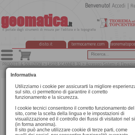
Benvenuto!
Accedi
|
Re
geomatica
.it
Il portale degli strumenti di misura per l'edilizia e la topografia
disto.it
termocamere.com
teorematopce
PRODOTTI & SOLUZIONI
>
LASER SCANNER 3D
>
Accessori Sistemi di Elevazio
Informativa
Utilizziamo i cookie per assicurarti la migliore esperienz
sul sito, ci permettono di garantire il corretto
funzionamento e la sicurezza.
I cookie tecnici consentono il corretto funzionamento del
sito, come la scelta della lingua e le impostazioni di
visualizzazione ed il controllo dei flussi di visitatori nel s
(in forma anonima).
Il sito può anche utilizzare cookie di terze parti, come