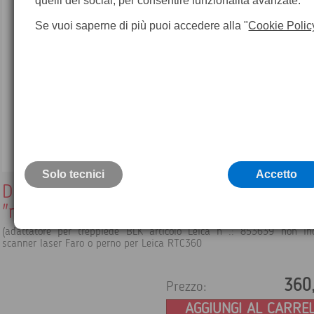
quelli dei social, per consentire funzionalità avanzate.
Se vuoi saperne di più puoi accedere alla "
Cookie Polic
Solo tecnici
Accetto
Distanziale in alluminio con attacco 3/8
"maschio per BLK360
(adattatore per treppiede BLK articolo Leica n .: 853639 non in
scanner laser Faro o perno per Leica RTC360
360
Prezzo:
AGGIUNGI AL CARRE