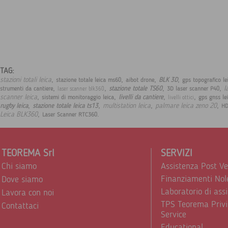
TAG:
,
,
,
,
stazioni totali leica
BLK 3D
stazione totale leica ms60
aibot drone
gps topografico le
,
,
,
,
l
stazione totale TS60
strumenti da cantiere
3D laser scanner P40
laser scanner blk360
,
,
,
,
scanner leica
livelli da cantiere
sistemi di monitoraggio leica
gps gnss le
livelli ottici
,
,
,
,
multistation leica
palmare leica zeno 20
rugby leica
stazione totale leica ts13
HD
,
.
Leica BLK360
Laser Scanner RTC360
TEOREMA Srl
SERVIZI
Chi siamo
Assistenza Post V
Finanziamenti Nol
Dove siamo
Laboratorio di ass
Lavora con noi
TPS Teorema Privi
Contattaci
Service
Educational