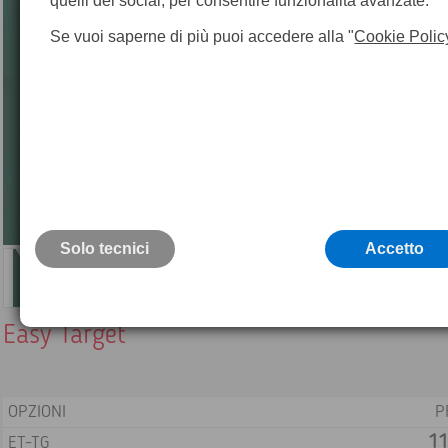
quelli dei social, per consentire funzionalità avanzate.
Se vuoi saperne di più puoi accedere alla "
Cookie Polic
Solo tecnici
Accetto
Easy Target
OPZIONI
P
11
ET-TG