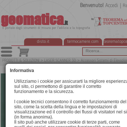
Benvenuto!
Accedi
|
Re
geomatica
.it
Il portale degli strumenti di misura per l'edilizia e la topografia
disto.it
termocamere.com
teorematopce
PRODOTTI & SOLUZIONI
>
LASER SCANNER 3D
>
Accessori Sistemi di Elevazio
Informativa
Utilizziamo i cookie per assicurarti la migliore esperienz
sul sito, ci permettono di garantire il corretto
funzionamento e la sicurezza.
I cookie tecnici consentono il corretto funzionamento del
sito, come la scelta della lingua e le impostazioni di
visualizzazione ed il controllo dei flussi di visitatori nel s
(in forma anonima).
Il sito può anche utilizzare cookie di terze parti, come