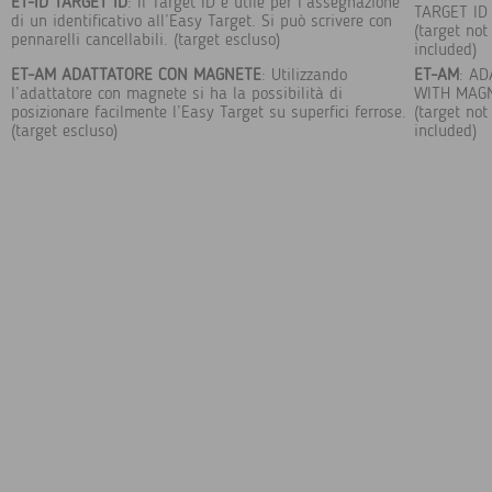
ET-ID
TARGET ID
: Il Target ID è utile per l’assegnazione
TARGET ID
di un identificativo all’Easy Target. Si può scrivere con
(target not
pennarelli cancellabili. (target escluso)
included)
ET-AM ADATTATORE CON MAGNETE
: Utilizzando
ET-AM
: A
l’adattatore con magnete si ha la possibilità di
WITH MAG
posizionare facilmente l’Easy Target su superfici ferrose.
(target not
(target escluso)
included)