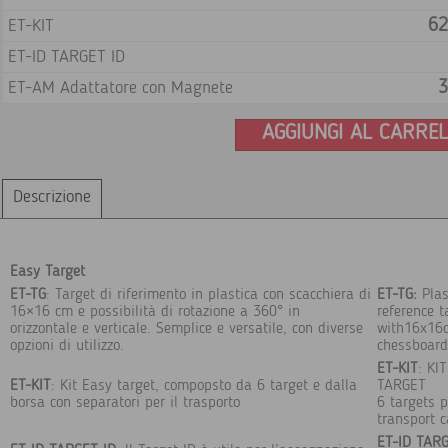
62
ET-KIT
ET-ID TARGET ID
3
ET-AM Adattatore con Magnete
AGGIUNGI AL CARRE
Descrizione
Easy Target
ET-TG
: Target di riferimento in plastica con scacchiera di
ET-TG:
Plas
16×16 cm e possibilità di rotazione a 360° in
reference t
orizzontale e verticale. Semplice e versatile, con diverse
with16x16
opzioni di utilizzo.
chessboard
ET-KIT
: KI
ET-KIT
: Kit Easy target, compopsto da 6 target e dalla
TARGET
borsa con separatori per il trasporto
6 targets p
transport 
ET-ID
TARG