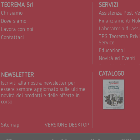
TEOREMA Srl
SERVIZI
Chi siamo
Assistenza Post V
Finanziamenti Nol
Dove siamo
Laboratorio di ass
Lavora con noi
TPS Teorema Privi
Contattaci
Service
Educational
Novità ed Eventi
Condizioni di vend
CATALOGO
Trattamento dei d
NEWSLETTER
Iscriviti alla nostra newsletter per
essere sempre aggiornato sulle ultime
novità dei prodotti e delle offerte in
corso
Sitemap
VERSIONE DESKTOP
Powere