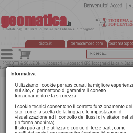
Benvenuto!
Accedi
|
Re
geomatica
.it
Il portale degli strumenti di misura per l'edilizia e la topografia
disto.it
termocamere.com
teorematopce
PRODOTTI & SOLUZIONI
>
Accessori
>
Accessori GPS Topografici Leica
>
Batte
Cavi di Alimentazione
G
Informativa
Utilizziamo i cookie per assicurarti la migliore esperienz
sul sito, ci permettono di garantire il corretto
funzionamento e la sicurezza.
I cookie tecnici consentono il corretto funzionamento del
sito, come la scelta della lingua e le impostazioni di
visualizzazione ed il controllo dei flussi di visitatori nel s
(in forma anonima).
Il sito può anche utilizzare cookie di terze parti, come