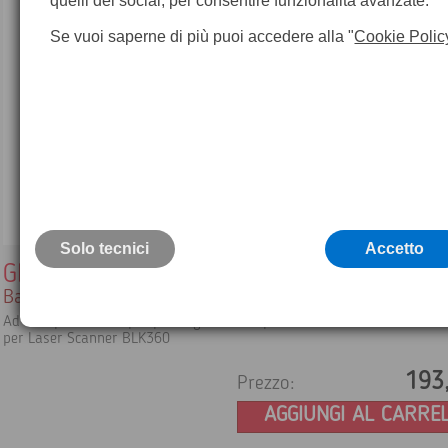
quelli dei social, per consentire funzionalità avanzate.
Se vuoi saperne di più puoi accedere alla "
Cookie Polic
Solo tecnici
Accetto
GEB212
Batteria interna agli ioni di litio 2450mAh
Ad alte prestazioni per prolungare il tempo di utilizzo delle antenne
per Laser Scanner BLK360
193
Prezzo:
AGGIUNGI AL CARRE