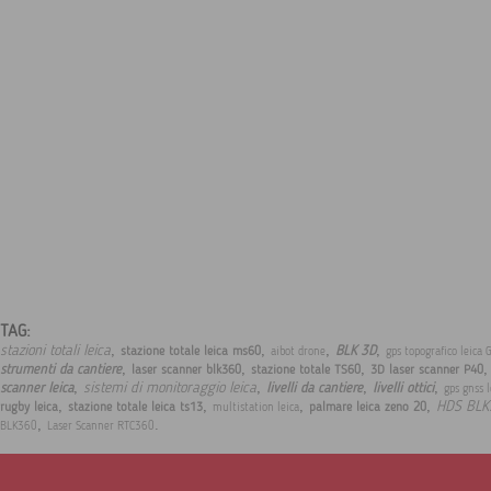
TAG:
,
,
,
,
stazioni totali leica
BLK 3D
stazione totale leica ms60
aibot drone
gps topografico leica
,
,
,
strumenti da cantiere
laser scanner blk360
stazione totale TS60
3D laser scanner P40
,
,
,
,
sistemi di monitoraggio leica
scanner leica
livelli da cantiere
livelli ottici
gps gnss 
,
,
,
,
HDS BLK
rugby leica
stazione totale leica ts13
palmare leica zeno 20
multistation leica
,
.
BLK360
Laser Scanner RTC360