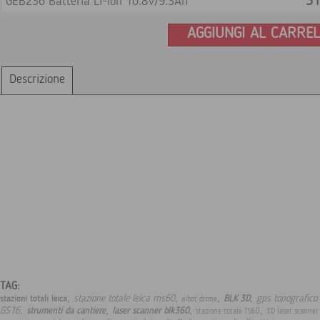
31
GEB236 Batteria Li-Ion 10.8V/9.3Ah
AGGIUNGI AL CARRE
Descrizione
TAG:
,
,
,
,
stazione totale leica ms60
gps topografico 
BLK 3D
stazioni totali leica
aibot drone
,
,
,
,
GS16
strumenti da cantiere
laser scanner blk360
stazione totale TS60
3D laser scanne