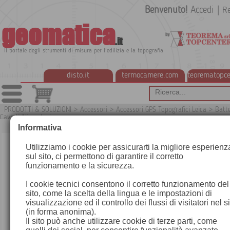
Benvenuto!
Accedi
|
Re
geomatica
.it
Il portale degli strumenti di misura per l'edilizia e la topografia
disto.it
termocamere.com
teorematopce
PRODOTTI & SOLUZIONI
>
Accessori
>
Accessori GPS Topografici Leica
>
Batte
Cavi di Alimentazione
G
Informativa
Utilizziamo i cookie per assicurarti la migliore esperienz
sul sito, ci permettono di garantire il corretto
funzionamento e la sicurezza.
I cookie tecnici consentono il corretto funzionamento del
sito, come la scelta della lingua e le impostazioni di
visualizzazione ed il controllo dei flussi di visitatori nel s
(in forma anonima).
Il sito può anche utilizzare cookie di terze parti, come