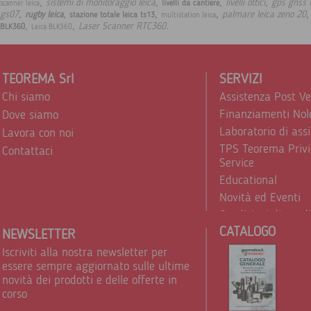
,
,
,
,
sistemi di monitoraggio leica
livelli ottici
gps gnss l
livelli da cantiere
scanner leica
,
,
,
,
gs07
palmare leica zeno 20
rugby leica
stazione totale leica ts13
multistation leica
,
,
.
Laser Scanner RTC360
BLK360
Leica BLK360
TEOREMA Srl
SERVIZI
Chi siamo
Assistenza Post V
Finanziamenti Nol
Dove siamo
Laboratorio di ass
Lavora con noi
TPS Teorema Privi
Contattaci
Service
Educational
Novità ed Eventi
Condizioni di vend
CATALOGO
Trattamento dei d
NEWSLETTER
Iscriviti alla nostra newsletter per
essere sempre aggiornato sulle ultime
novità dei prodotti e delle offerte in
corso