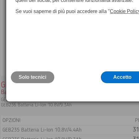
quelli dei social, per consentire funzionalità avanzate.
Se vuoi saperne di più puoi accedere alla "
Cookie Polic
Solo tecnici
Accetto
GEB235/GEB236
Batterie Leica per CS35
GEB235 Batteria Li-Ion 10.8V/4.4Ah
GEB236 Batteria Li-Ion 10.8V/9.3Ah
OPZIONI
P
31
GEB235 Batteria Li-Ion 10.8V/4.4Ah