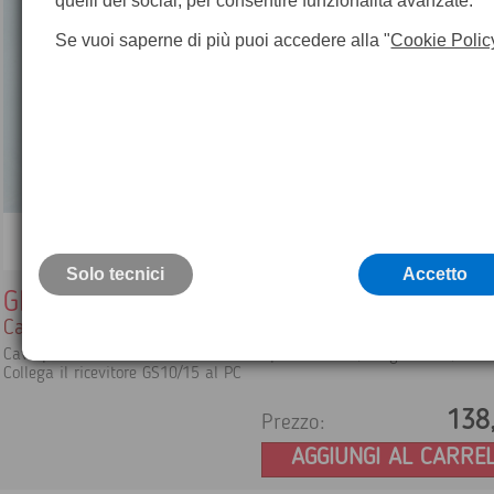
quelli dei social, per consentire funzionalità avanzate.
Se vuoi saperne di più puoi accedere alla "
Cookie Polic
Solo tecnici
Accetto
GEV160
Cavo Leica
Cavo per trasferimento dati Lemo - 9 pin F RS232, lunghezza 2,8 mt
Collega il ricevitore GS10/15 al PC
138
Prezzo:
AGGIUNGI AL CARRE