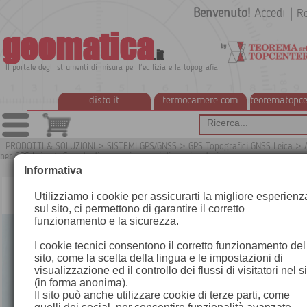
Benvenuto!
Accedi
|
Re
geomatica
.it
Il portale degli strumenti di misura per l'edilizia e la topografia
disto.it
termocamere.com
teorematopce
PRODOTTI & SOLUZIONI
>
SISTEMI GPS/GNSS
>
GPS Topografici GNSS Leica
>
per GPS Leica
>
Schede di memoria e cavi di scarico dati
G
Informativa
Utilizziamo i cookie per assicurarti la migliore esperienz
sul sito, ci permettono di garantire il corretto
funzionamento e la sicurezza.
I cookie tecnici consentono il corretto funzionamento del
sito, come la scelta della lingua e le impostazioni di
visualizzazione ed il controllo dei flussi di visitatori nel s
(in forma anonima).
Il sito può anche utilizzare cookie di terze parti, come