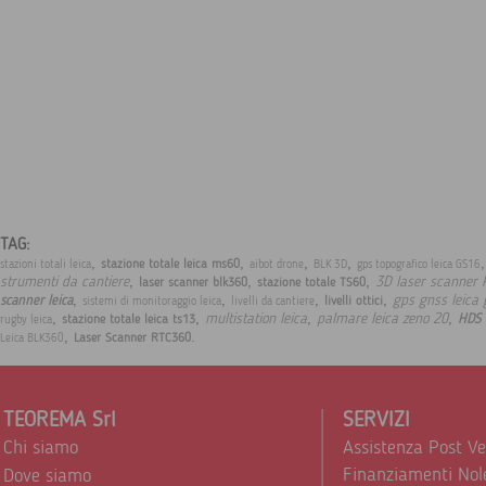
TAG:
,
,
,
,
,
stazione totale leica ms60
stazioni totali leica
aibot drone
BLK 3D
gps topografico leica GS16
,
,
,
strumenti da cantiere
3D laser scanner 
laser scanner blk360
stazione totale TS60
,
,
,
,
gps gnss leica
scanner leica
livelli ottici
sistemi di monitoraggio leica
livelli da cantiere
,
,
,
,
multistation leica
palmare leica zeno 20
HDS 
stazione totale leica ts13
rugby leica
,
.
Laser Scanner RTC360
Leica BLK360
TEOREMA Srl
SERVIZI
Chi siamo
Assistenza Post V
Finanziamenti Nol
Dove siamo