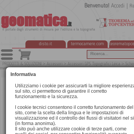
Benvenuto!
Accedi
|
Re
geomatica
.it
Il portale degli strumenti di misura per l'edilizia e la topografia
disto.it
termocamere.com
teorematopce
PRODOTTI & SOLUZIONI
>
Accessori
>
Accessori GPS Topografici Leica
>
Sche
memoria e cavi di scarico dati
G
Informativa
Utilizziamo i cookie per assicurarti la migliore esperienz
sul sito, ci permettono di garantire il corretto
funzionamento e la sicurezza.
I cookie tecnici consentono il corretto funzionamento del
sito, come la scelta della lingua e le impostazioni di
visualizzazione ed il controllo dei flussi di visitatori nel s
(in forma anonima).
Il sito può anche utilizzare cookie di terze parti, come