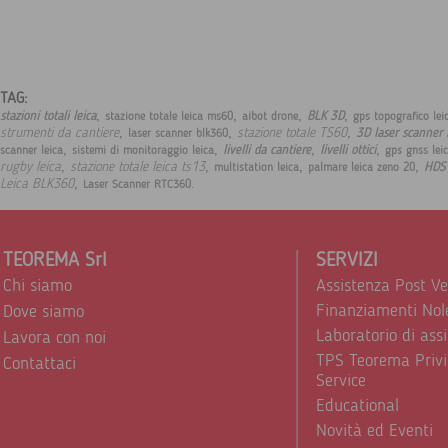
TAG:
,
,
,
,
stazioni totali leica
BLK 3D
stazione totale leica ms60
aibot drone
gps topografico lei
,
,
,
strumenti da cantiere
stazione totale TS60
3D laser scanner
laser scanner blk360
,
,
,
,
livelli da cantiere
livelli ottici
scanner leica
sistemi di monitoraggio leica
gps gnss lei
,
,
,
,
rugby leica
stazione totale leica ts13
HDS
multistation leica
palmare leica zeno 20
,
.
Leica BLK360
Laser Scanner RTC360
TEOREMA Srl
SERVIZI
Chi siamo
Assistenza Post V
Finanziamenti Nol
Dove siamo
Laboratorio di ass
Lavora con noi
TPS Teorema Privi
Contattaci
Service
Educational
Novità ed Eventi