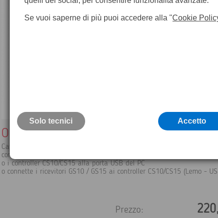
quelli dei social, per consentire funzionalità avanzate.
Se vuoi saperne di più puoi accedere alla "
Cookie Polic
Solo tecnici
Accetto
Outlet - GEV234 Cavo Leica
Cavo USB di 1.65m,
connette i ricevitori GS10/GS15
o i controller CS10/CS15 alla porta USB del PC
o connette i ricevitori GS10 / GS15 ai controller CS10/CS15 (Lemo - US
220
Prezzo: