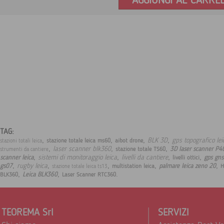
AGGIUNGI AL CARRE
TAG:
,
,
,
,
BLK 3D
gps topografico le
stazione totale leica ms60
aibot drone
stazioni totali leica
,
,
,
laser scanner blk360
3D laser scanner P4
stazione totale TS60
strumenti da cantiere
,
,
,
,
sistemi di monitoraggio leica
livelli da cantiere
scanner leica
gps gns
livelli ottici
,
,
,
,
,
rugby leica
gs07
palmare leica zeno 20
multistation leica
H
stazione totale leica ts13
,
,
.
Leica BLK360
BLK360
Laser Scanner RTC360
TEOREMA Srl
SERVIZI