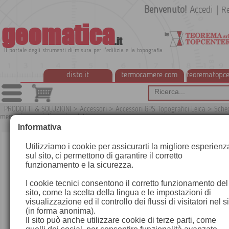
Benvenuto!
Accedi
|
Re
geomatica
.it
Il portale degli strumenti di misura per l'edilizia e la topografia
disto.it
termocamere.com
teorematopce
PRODOTTI & SOLUZIONI
>
Accessori
>
Accessori GPS Topografici Leica
>
Sche
memoria e cavi di scarico dati
G
Informativa
Utilizziamo i cookie per assicurarti la migliore esperienz
sul sito, ci permettono di garantire il corretto
funzionamento e la sicurezza.
I cookie tecnici consentono il corretto funzionamento del
sito, come la scelta della lingua e le impostazioni di
visualizzazione ed il controllo dei flussi di visitatori nel s
(in forma anonima).
Il sito può anche utilizzare cookie di terze parti, come