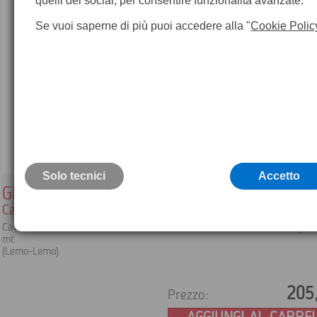
quelli dei social, per consentire funzionalità avanzate.
Se vuoi saperne di più puoi accedere alla "
Cookie Polic
Solo tecnici
Accetto
GEV237
Cavo Leica
Cavo USB, connette i ricevitori GS10/15 ai controller CS10/15, lunghe
mt
(Lemo-Lemo)
205
Prezzo: