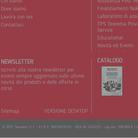
Chi siamo
Assistenza Post V
Finanziamenti Nol
Dove siamo
Laboratorio di ass
Lavora con noi
TPS Teorema Privi
Contattaci
Service
Educational
Novità ed Eventi
Condizioni di vend
CATALOGO
Trattamento dei d
NEWSLETTER
Iscriviti alla nostra newsletter per
essere sempre aggiornato sulle ultime
novità dei prodotti e delle offerte in
corso
Sitemap
VERSIONE DESKTOP
Powere
© 2021 Teorema S.r.l. - P.I./C.F. 08379270153 - REA MI 1224723 - cap.soc. 100.000 € i.v.