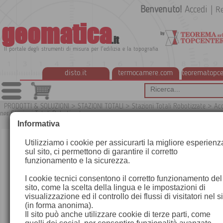
Benvenuto!
Accedi
|
Re
geomatica
.it
Il portale degli strumenti di misura per l'edilizia e la topografia
disto.it
termocamere.com
teorematopce
PRODOTTI & SOLUZIONI
>
STAZIONI TOTALI
>
Stazioni Totali Robotizzate
>
Acc
per Stazioni Totali Robotizzate
G
Informativa
Utilizziamo i cookie per assicurarti la migliore esperienz
sul sito, ci permettono di garantire il corretto
funzionamento e la sicurezza.
I cookie tecnici consentono il corretto funzionamento del
sito, come la scelta della lingua e le impostazioni di
visualizzazione ed il controllo dei flussi di visitatori nel s
(in forma anonima).
Il sito può anche utilizzare cookie di terze parti, come