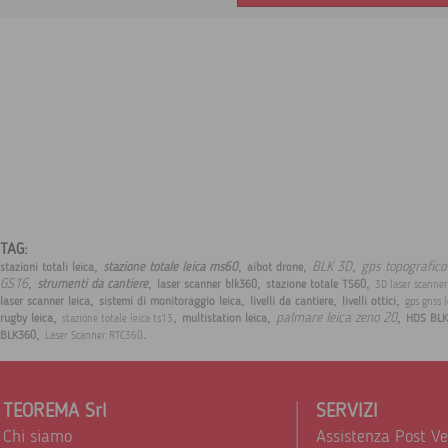
TAG:
,
,
,
,
BLK 3D
gps topografico 
stazione totale leica ms60
stazioni totali leica
aibot drone
,
,
,
,
GS16
strumenti da cantiere
laser scanner blk360
stazione totale TS60
3D laser scanne
,
,
,
,
laser scanner leica
sistemi di monitoraggio leica
livelli da cantiere
livelli ottici
gps gnss 
,
,
,
,
palmare leica zeno 20
rugby leica
multistation leica
HDS BLK
stazione totale leica ts13
,
.
BLK360
Laser Scanner RTC360
TEOREMA Srl
SERVIZI
Chi siamo
Assistenza Post V