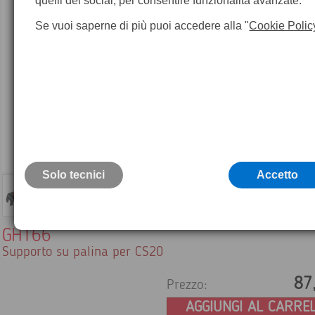
quelli dei social, per consentire funzionalità avanzate.
Se vuoi saperne di più puoi accedere alla "
Cookie Polic
Solo tecnici
Accetto
GHT66
Supporto su palina per CS20
87
Prezzo:
AGGIUNGI AL CARRE