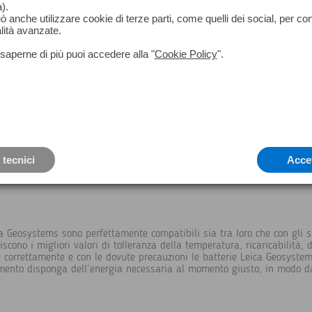
).
può anche utilizzare cookie di terze parti, come quelli dei social, per co
lità avanzate.
saperne di più puoi accedere alla "
Cookie Policy
".
 tecnici
Acce
ica Geosystems sono perfettamente compatibili sia tra loro che con gli 
cono i migliori valori di tolleranza della temperatura, ricaricabilità, d
ate correttamente e con le dovute precauzioni le batterie Leica Geosys
umento disponga dell’energia necessaria al momento giusto, in modo da