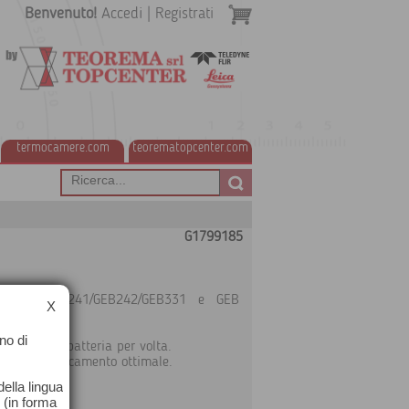
Benvenuto!
Accedi
|
Registrati
termocamere.com
teorematopcenter.com
G1799185
/GEB222/GEB241/GEB242/GEB331 e GEB
X
.
no di
nto di una batteria per volta.
e per un caricamento ottimale.
ella lingua
o (in forma