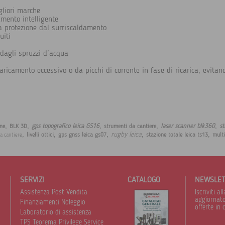
igliori marche
amento intelligente
la protezione dal surriscaldamento
uiti
 dagli spruzzi d’acqua
aricamento eccessivo o da picchi di corrente in fase di ricarica, evitan
,
,
,
,
,
gps topografico leica GS16
laser scanner blk360
st
ne
BLK 3D
strumenti da cantiere
,
,
,
,
,
rugby leica
livelli ottici
gps gnss leica gs07
stazione totale leica ts13
multi
da cantiere
SERVIZI
CATALOGO
NEWSLE
Assistenza Post Vendita
Iscriviti 
aggiornato 
Finanziamenti Noleggio
offerte in 
Laboratorio di assistenza
TPS Teorema Privilege Service