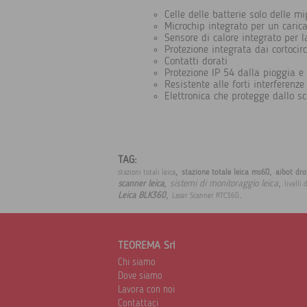
Celle delle batterie solo delle m
Microchip integrato per un caric
Sensore di calore integrato per 
Protezione integrata dai cortocirc
Contatti dorati
Protezione IP 54 dalla pioggia e
Resistente alle forti interferenze
Elettronica che protegge dallo sc
TAG:
,
,
stazione totale leica ms60
aibot dro
stazioni totali leica
,
,
sistemi di monitoraggio leica
scanner leica
livelli 
,
.
Leica BLK360
Laser Scanner RTC360
TEOREMA Srl
Chi siamo
Dove siamo
Lavora con noi
Contattaci