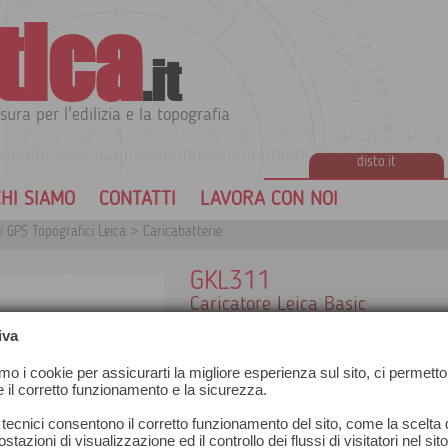
tica
.it
sura per l'edilizia e la topografia
disto.it
HI SIAMO
CONTATTI
LAVORA CON NOI
i GPS Topografici Leica
>
Caricabatterie
GKL311
Caricatore Leica Basic
Per batterie GEB211/GEB212/GEB221
iva
361.
Incluso cavo per auto e adattatore 220V
amo i cookie per assicurarti la migliore esperienza sul sito, ci permetto
- Alimentatore economico per il caricame
e il corretto funzionamento e la sicurezza.
- Riconoscimento integrato delle batteri
 tecnici consentono il corretto funzionamento del sito, come la scelta d
stazioni di visualizzazione ed il controllo dei flussi di visitatori nel sit