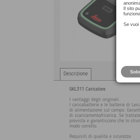
anonima
Il sito 
funziona
Se vuoi 
Solo
Descrizione
GKL311 Caricatore
I vantaggi degli originali.
I caricabatterie e le batterie di Le
di alimentazione sul campo. Garantis
di scaricamento/ricarica. Se tratt
prevista e garantiscono che lo str
modo corretto.
Requisiti di qualità e sicurezza