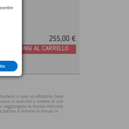
nsentire
255,
00
€
Prezzo:
AGGIUNGI AL CARRELLO
tto
strumenti e sono un’affidabile fonte
urata in esercizio e numero di cicli
tems raggiungono la durata massima
 portare a termine le misure in