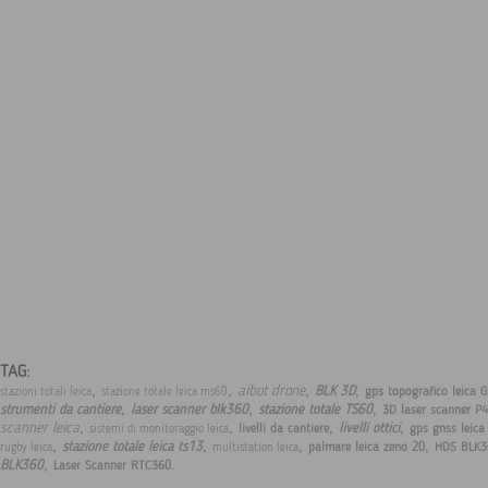
TAG:
,
,
,
,
aibot drone
BLK 3D
gps topografico leica 
stazioni totali leica
stazione totale leica ms60
,
,
,
strumenti da cantiere
laser scanner blk360
stazione totale TS60
3D laser scanner P
,
,
,
,
scanner leica
livelli ottici
livelli da cantiere
gps gnss leica
sistemi di monitoraggio leica
,
,
,
,
stazione totale leica ts13
palmare leica zeno 20
HDS BLK3
rugby leica
multistation leica
,
.
BLK360
Laser Scanner RTC360