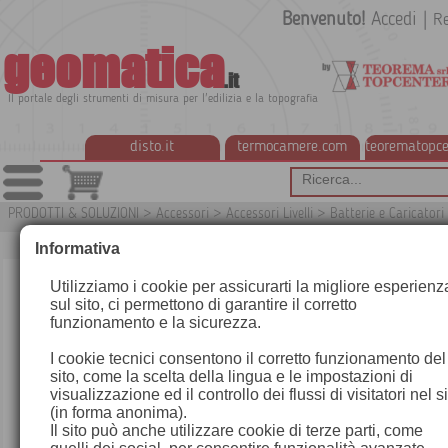
Benvenuto!
Accedi
|
Re
geomatica
.it
Il portale degli strumenti di misura per l'edilizia e la topografia
disto.it
termocamere.com
teorematopce
PRODOTTI & SOLUZIONI
>
Accessori
>
Accessori Livelli
>
Batterie e Caricatori
G
Informativa
Utilizziamo i cookie per assicurarti la migliore esperienz
sul sito, ci permettono di garantire il corretto
funzionamento e la sicurezza.
I cookie tecnici consentono il corretto funzionamento del
sito, come la scelta della lingua e le impostazioni di
visualizzazione ed il controllo dei flussi di visitatori nel s
(in forma anonima).
Il sito può anche utilizzare cookie di terze parti, come