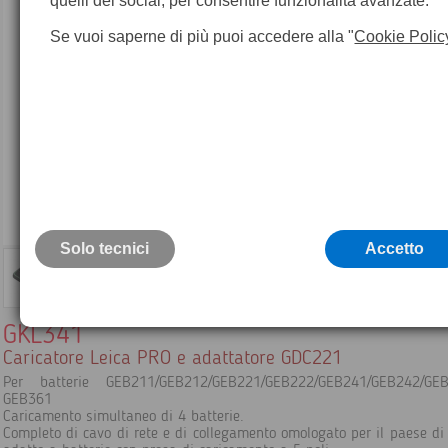
quelli dei social, per consentire funzionalità avanzate.
Se vuoi saperne di più puoi accedere alla "
Cookie Polic
Solo tecnici
Accetto
GKL341
Caricatore Leica PRO e adattatore GDC221
Per batterie GEB211/GEB212/GEB221/GEB222/GEB241/GEB242/G
GEB361
Caricamento simultaneo di 4 batterie.
Completo di cavo di rete e di collegamento omologato per il paese di u