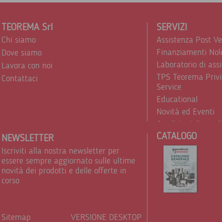
TEOREMA Srl
SERVIZI
Chi siamo
Assistenza Post V
Finanziamenti Nol
Dove siamo
Laboratorio di ass
Lavora con noi
TPS Teorema Privi
Contattaci
Service
Educational
Novità ed Eventi
Condizioni di vend
CATALOGO
Trattamento dei d
NEWSLETTER
Iscriviti alla nostra newsletter per
essere sempre aggiornato sulle ultime
novità dei prodotti e delle offerte in
corso
Sitemap
VERSIONE DESKTOP