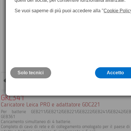
quelli dei social, per consentire funzionalità avanzate.
Se vuoi saperne di più puoi accedere alla "
Cookie Polic
Solo tecnici
Accetto
GKL341
Caricatore Leica PRO e adattatore GDC221
Per batterie GEB211/GEB212/GEB221/GEB222/GEB241/GEB242/G
GEB361
Caricamento simultaneo di 4 batterie.
Completo di cavo di rete e di collegamento omologato per il paese di u