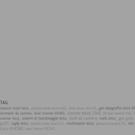
TAG:
,
,
,
,
gps topografico leica G
stazioni totali leica
stazione totale leica ms60
aibot drone
BLK 3D
,
,
,
,
stazione totale TS60
strumenti da cantiere
laser scanner blk360
3D laser scanner P40
,
,
,
,
livelli da cantiere
gps gnss 
sistemi di monitoraggio leica
scanner leica
livelli ottici
,
,
,
,
,
gs07
rugby leica
multistation leica
HDS 
stazione totale leica ts13
palmare leica zeno 20
,
.
Leica BLK360
Laser Scanner RTC360