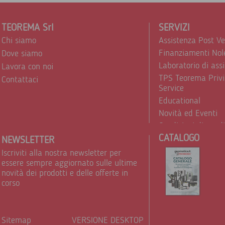
TEOREMA Srl
SERVIZI
Chi siamo
Assistenza Post V
Finanziamenti Nol
Dove siamo
Laboratorio di ass
Lavora con noi
TPS Teorema Privi
Contattaci
Service
Educational
Novità ed Eventi
Condizioni di vend
CATALOGO
Trattamento dei d
NEWSLETTER
Iscriviti alla nostra newsletter per
essere sempre aggiornato sulle ultime
novità dei prodotti e delle offerte in
corso
Sitemap
VERSIONE DESKTOP