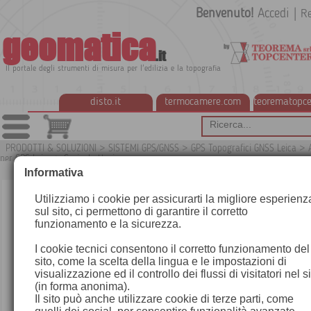
Benvenuto!
Accedi
|
Re
geomatica
.it
Il portale degli strumenti di misura per l'edilizia e la topografia
disto.it
termocamere.com
teorematopce
PRODOTTI & SOLUZIONI
>
SISTEMI GPS/GNSS
>
GPS Topografici GNSS Leica
>
per GPS Leica
>
Caricabatterie
G
Informativa
Utilizziamo i cookie per assicurarti la migliore esperienz
sul sito, ci permettono di garantire il corretto
funzionamento e la sicurezza.
I cookie tecnici consentono il corretto funzionamento del
sito, come la scelta della lingua e le impostazioni di
visualizzazione ed il controllo dei flussi di visitatori nel s
(in forma anonima).
Il sito può anche utilizzare cookie di terze parti, come