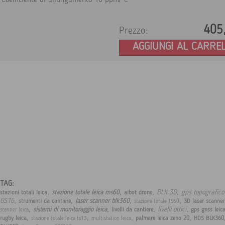
Coefficiente di allungamento 10 ppm/°C
405
Prezzo:
AGGIUNGI AL CARRE
TAG:
,
,
,
,
BLK 3D
gps topografico 
stazione totale leica ms60
stazioni totali leica
aibot drone
,
,
,
,
GS16
laser scanner blk360
strumenti da cantiere
3D laser scanne
stazione totale TS60
,
,
,
,
livelli ottici
sistemi di monitoraggio leica
livelli da cantiere
gps gnss leic
scanner leica
,
,
,
,
rugby leica
palmare leica zeno 20
HDS BLK360
stazione totale leica ts13
multistation leica