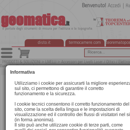
Benvenuto!
Accedi
|
Re
geomatica
.it
Il portale degli strumenti di misura per l'edilizia e la topografia
disto.it
termocamere.com
teorematopce
PRODOTTI & SOLUZIONI
>
LIVELLI
>
Accessori per Livelli Laser / Ottici / Elettron
Digitali
>
Stadie ed Aste
G
Informativa
Utilizziamo i cookie per assicurarti la migliore esperienz
sul sito, ci permettono di garantire il corretto
funzionamento e la sicurezza.
I cookie tecnici consentono il corretto funzionamento del
sito, come la scelta della lingua e le impostazioni di
visualizzazione ed il controllo dei flussi di visitatori nel s
(in forma anonima).
Il sito può anche utilizzare cookie di terze parti, come