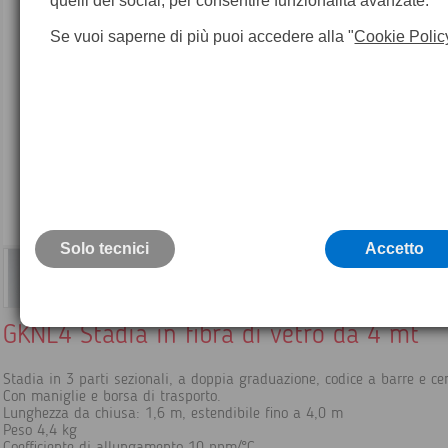
quelli dei social, per consentire funzionalità avanzate.
Se vuoi saperne di più puoi accedere alla "
Cookie Polic
Solo tecnici
Accetto
GKNL4 Stadia in fibra di vetro da 4 mt
Stadia in 3 parti sezionali, a doppia graduazione, codice a barre e ce
Con maniglie e borsa di trasporto.
Lunghezza da chiusa: 1,6 m, estendibile fino a 4,0 m
Peso 4,4 kg