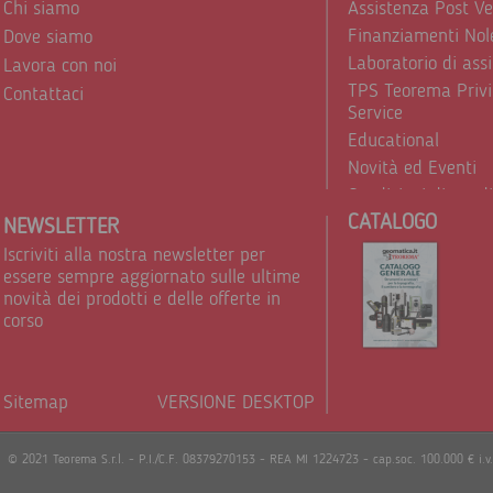
Chi siamo
Assistenza Post V
Finanziamenti Nol
Dove siamo
Laboratorio di ass
Lavora con noi
TPS Teorema Privi
Contattaci
Service
Educational
Novità ed Eventi
Condizioni di vend
CATALOGO
Trattamento dei d
NEWSLETTER
Iscriviti alla nostra newsletter per
essere sempre aggiornato sulle ultime
novità dei prodotti e delle offerte in
corso
Sitemap
VERSIONE DESKTOP
Powere
© 2021 Teorema S.r.l. - P.I./C.F. 08379270153 - REA MI 1224723 - cap.soc. 100.000 € i.v.