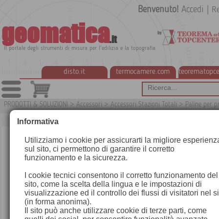
Benvenuto!
Accedi
|
Re
geomatica
.it
Il portale degli strumenti di misura per l'edilizia e la topografia
disto.it
termocamere.com
teorematopce
PRODOTTI & SOLUZIONI
>
Accessori
>
Accessori Stazioni Totali
>
Paline per 
G
Informativa
Utilizziamo i cookie per assicurarti la migliore esperienz
sul sito, ci permettono di garantire il corretto
funzionamento e la sicurezza.
I cookie tecnici consentono il corretto funzionamento del
sito, come la scelta della lingua e le impostazioni di
visualizzazione ed il controllo dei flussi di visitatori nel s
(in forma anonima).
Il sito può anche utilizzare cookie di terze parti, come