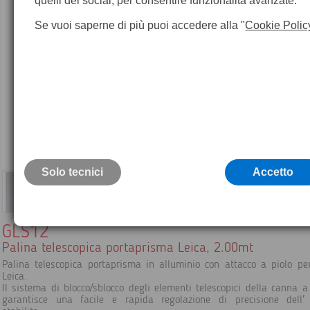
quelli dei social, per consentire funzionalità avanzate.
Se vuoi saperne di più puoi accedere alla "
Cookie Polic
Solo tecnici
Accetto
GLS12
Palina telescopica portaprisma Leica, 2.00mt
Palina telescopica portaprisma in alluminio con attacco a piolo pe
Leica.
Il sistema di blocco/sblocco degli elementi telescopici della canna 
garantisce una facile e rapida regolazione di precisione dell' 