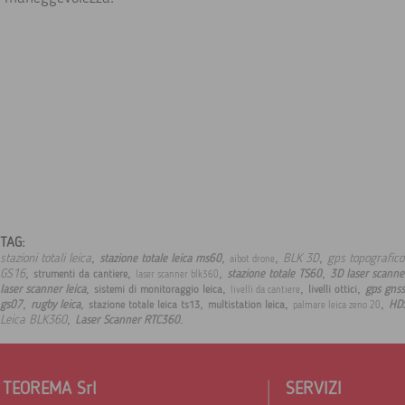
TAG:
,
,
,
,
stazioni totali leica
BLK 3D
gps topografico
stazione totale leica ms60
aibot drone
,
,
,
,
GS16
stazione totale TS60
3D laser scann
strumenti da cantiere
laser scanner blk360
,
,
,
,
laser scanner leica
gps gnss
sistemi di monitoraggio leica
livelli ottici
livelli da cantiere
,
,
,
,
,
gs07
rugby leica
HD
stazione totale leica ts13
multistation leica
palmare leica zeno 20
,
.
Leica BLK360
Laser Scanner RTC360
TEOREMA Srl
SERVIZI