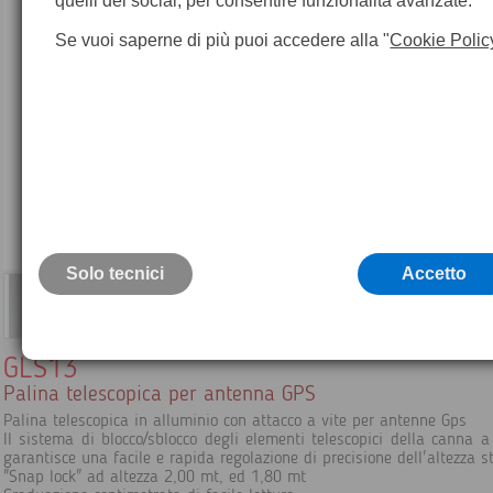
quelli dei social, per consentire funzionalità avanzate.
Se vuoi saperne di più puoi accedere alla "
Cookie Polic
Solo tecnici
Accetto
GLS13
Palina telescopica per antenna GPS
Palina telescopica in alluminio con attacco a vite per antenne Gps
Il sistema di blocco/sblocco degli elementi telescopici della canna 
garantisce una facile e rapida regolazione di precisione dell'altezza st
"Snap lock" ad altezza 2,00 mt, ed 1,80 mt