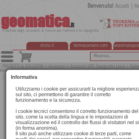
Benvenuto!
Accedi
|
Re
geomatica
.it
Il portale degli strumenti di misura per l'edilizia e la topografia
disto.it
termocamere.com
teorematopce
PRODOTTI & SOLUZIONI
>
Accessori
>
Accessori GPS Topografici Leica
>
Palin
Portantenne ed accessori
G
Informativa
Utilizziamo i cookie per assicurarti la migliore esperienz
sul sito, ci permettono di garantire il corretto
funzionamento e la sicurezza.
I cookie tecnici consentono il corretto funzionamento del
sito, come la scelta della lingua e le impostazioni di
visualizzazione ed il controllo dei flussi di visitatori nel s
(in forma anonima).
Il sito può anche utilizzare cookie di terze parti, come