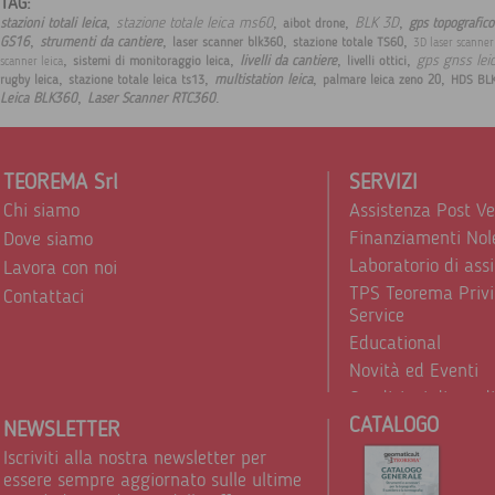
TAG:
,
,
,
,
stazione totale leica ms60
BLK 3D
stazioni totali leica
gps topografico
aibot drone
,
,
,
,
GS16
strumenti da cantiere
laser scanner blk360
stazione totale TS60
3D laser scanne
,
,
,
,
gps gnss lei
livelli da cantiere
sistemi di monitoraggio leica
livelli ottici
scanner leica
,
,
,
,
multistation leica
rugby leica
stazione totale leica ts13
palmare leica zeno 20
HDS BL
,
.
Leica BLK360
Laser Scanner RTC360
TEOREMA Srl
SERVIZI
Chi siamo
Assistenza Post V
Finanziamenti Nol
Dove siamo
Laboratorio di ass
Lavora con noi
TPS Teorema Privi
Contattaci
Service
Educational
Novità ed Eventi
Condizioni di vend
CATALOGO
Trattamento dei d
NEWSLETTER
Iscriviti alla nostra newsletter per
essere sempre aggiornato sulle ultime