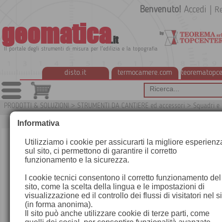
Benvenuto!
Accedi
|
Re
geomatica
.it
Il portale degli strumenti di misura per l'edilizia e la topografia
disto.it
termocamere.com
teorematopce
PRODOTTI & SOLUZIONI
>
STRUMENTI DA CANTIERE ed accessori
>
Squadri e 
Informativa
Utilizziamo i cookie per assicurarti la migliore esperienz
sul sito, ci permettono di garantire il corretto
funzionamento e la sicurezza.
I cookie tecnici consentono il corretto funzionamento del
sito, come la scelta della lingua e le impostazioni di
visualizzazione ed il controllo dei flussi di visitatori nel s
(in forma anonima).
Il sito può anche utilizzare cookie di terze parti, come