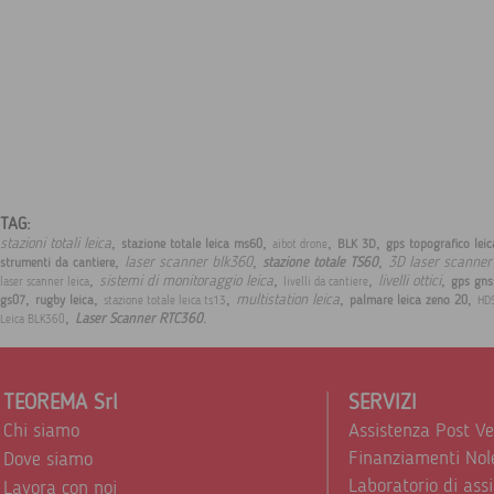
TAG:
,
,
,
,
stazioni totali leica
stazione totale leica ms60
BLK 3D
gps topografico lei
aibot drone
,
,
,
laser scanner blk360
3D laser scanner
stazione totale TS60
strumenti da cantiere
,
,
,
,
sistemi di monitoraggio leica
livelli ottici
gps gns
laser scanner leica
livelli da cantiere
,
,
,
,
,
multistation leica
gs07
rugby leica
palmare leica zeno 20
stazione totale leica ts13
HD
,
.
Laser Scanner RTC360
Leica BLK360
TEOREMA Srl
SERVIZI
Chi siamo
Assistenza Post V
Finanziamenti Nol
Dove siamo
Laboratorio di ass
Lavora con noi