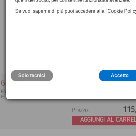
quelli dei social, per consentire funzionalità avanzate.
Se vuoi saperne di più puoi accedere alla "
Cookie Polic
Solo tecnici
Accetto
GP4 Squadro a doppio prisma
Precisione del prisma 2-3'
Peso: 0,08 kg
115
Prezzo:
AGGIUNGI AL CARRE