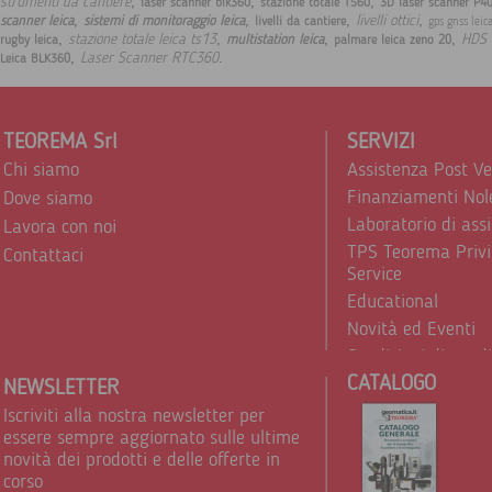
,
,
,
strumenti da cantiere
laser scanner blk360
stazione totale TS60
3D laser scanner P4
,
,
,
,
livelli ottici
scanner leica
sistemi di monitoraggio leica
livelli da cantiere
gps gnss leic
,
,
,
,
stazione totale leica ts13
HDS 
multistation leica
rugby leica
palmare leica zeno 20
,
.
Laser Scanner RTC360
Leica BLK360
TEOREMA Srl
SERVIZI
Chi siamo
Assistenza Post V
Finanziamenti Nol
Dove siamo
Laboratorio di ass
Lavora con noi
TPS Teorema Privi
Contattaci
Service
Educational
Novità ed Eventi
Condizioni di vend
CATALOGO
Trattamento dei d
NEWSLETTER
Iscriviti alla nostra newsletter per
essere sempre aggiornato sulle ultime
novità dei prodotti e delle offerte in
corso