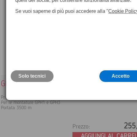
quelli dei social, per consentire funzionalità avanzate.
Se vuoi saperne di più puoi accedere alla "
Cookie Polic
Solo tecnici
Accetto
GPR1 Prisma circolare
Prisma circolare di precisione con rivestimento antiriflesso
Per le montature GPH1 e GPH3
Portata 3500 m
255
Prezzo:
AGGIUNGI AL CARRE