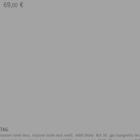
69,
€
00
TAG:
,
,
,
,
aibot drone
stazioni totali leica
stazione totale leica ms60
BLK 3D
gps topografico lei