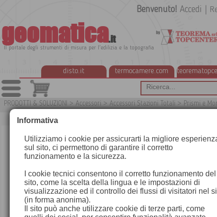
Benvenuto!
Accedi
|
Re
geomatica
.it
Il portale degli strumenti di misura per l'edilizia e la topografia
disto.it
termocamere.com
teorematopce
PRODOTTI & SOLUZIONI
>
Accessori
>
Accessori Stazioni Totali
>
Prismi e Mo
G
Informativa
Utilizziamo i cookie per assicurarti la migliore esperienz
sul sito, ci permettono di garantire il corretto
funzionamento e la sicurezza.
I cookie tecnici consentono il corretto funzionamento del
sito, come la scelta della lingua e le impostazioni di
visualizzazione ed il controllo dei flussi di visitatori nel s
(in forma anonima).
Il sito può anche utilizzare cookie di terze parti, come