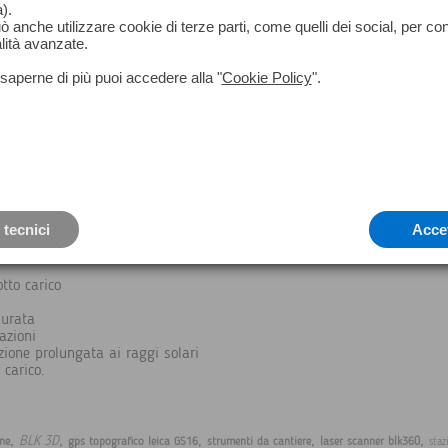
).
può anche utilizzare cookie di terze parti, come quelli dei social, per co
lità avanzate.
saperne di più puoi accedere alla "
Cookie Policy
".
 tecnici
Acce
tto carico
durata
azioni
zione prolungata ai raggi solari
 carico.
,
,
,
,
,
BLK 3D
ne
gps topografico leica GS16
strumenti da cantiere
laser scanner blk360
staz