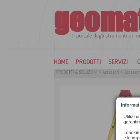
geoma
Il portale degli strumenti di mi
HOME
PRODOTTI
SERVIZI
C
PRODOTTI & SOLUZIONI
>
Accessori
>
Accessori
Informat
Utilizzi
garantir
I cookie
e le impo