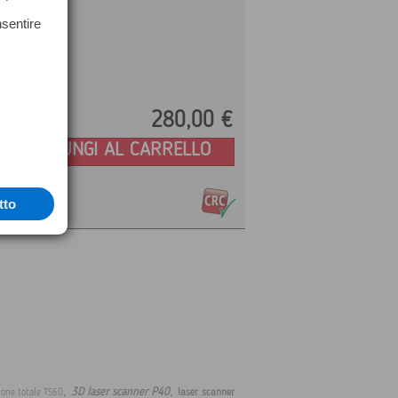
nsentire
280,
00
€
Prezzo:
AGGIUNGI AL CARRELLO
tto
,
,
3D laser scanner P40
laser scanner
ione totale TS60