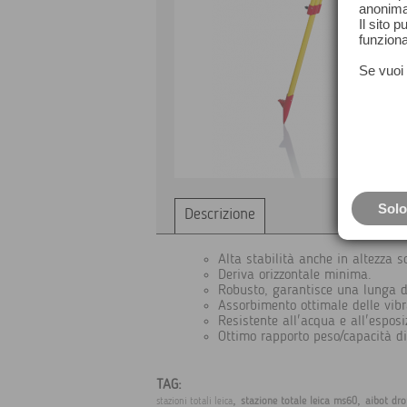
anonima
Il sito 
funziona
Se vuoi 
Solo
Descrizione
Alta stabilità anche in altezza so
Deriva orizzontale minima.
Robusto, garantisce una lunga 
Assorbimento ottimale delle vibr
Resistente all'acqua e all'esposi
Ottimo rapporto peso/capacità di
TAG:
,
,
stazione totale leica ms60
aibot dro
stazioni totali leica