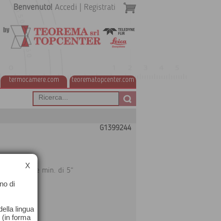
Benvenuto!
Accedi
|
Registrati
termocamere.com
teorematopcenter.com
G1399244
X
one angolare min. di 5“
no di
 a 176 cm
ella lingua
o (in forma