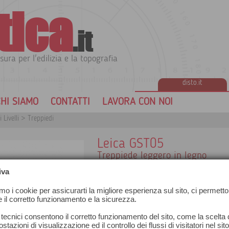
tica
.it
sura per l'edilizia e la topografia
disto.it
HI SIAMO
CONTATTI
LAVORA CON NOI
 Livelli
>
Treppiedi
Leica GST05
Treppiede leggero in legno
Rivestimento protettivo in plastica
iva
Adatto agli strumenti TPS con precisi
riflettori e antenne GNSS
amo i cookie per assicurarti la migliore esperienza sul sito, ci permetto
Lunghezza 107 cm - estendibile fino
e il corretto funzionamento e la sicurezza.
Peso 5,6 kg
 tecnici consentono il corretto funzionamento del sito, come la scelta d
stazioni di visualizzazione ed il controllo dei flussi di visitatori nel sit