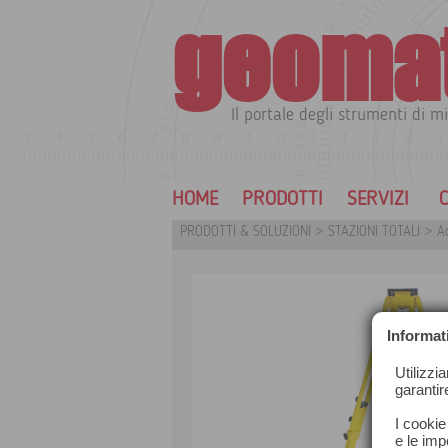
geoma
Il portale degli strumenti di mi
HOME
PRODOTTI
SERVIZI
C
PRODOTTI & SOLUZIONI
>
STAZIONI TOTALI
>
Ac
Informat
Utilizzi
garantir
I cookie
e le impo