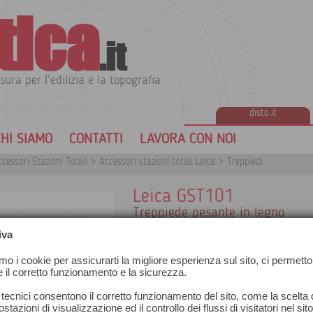
tica
.it
sura per l'edilizia e la topografia
disto.it
HI SIAMO
CONTATTI
LAVORA CON NOI
cessori Stazioni Totali
>
Accessori stazioni totali Leica
>
Treppiedi
Leica GST101
Treppiede pesante in legno
Struttura solida con cinghia a spalla
iva
Viti di bloccaggio laterali
Ottimo rapporto qualità/prezzo, ide
amo i cookie per assicurarti la migliore esperienza sul sito, ci permetto
angolare min. di 5“ e riflettori
e il corretto funzionamento e la sicurezza.
Lunghezza 104 cm - estendibile fino
Peso 5,7 kg
 tecnici consentono il corretto funzionamento del sito, come la scelta d
stazioni di visualizzazione ed il controllo dei flussi di visitatori nel sit