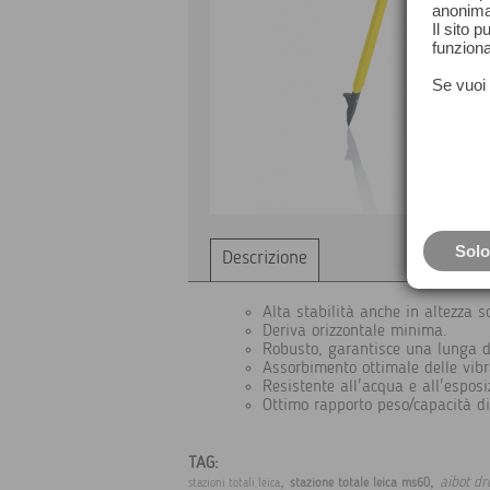
anonima
Il sito 
funziona
Se vuoi 
Solo
Descrizione
Alta stabilità anche in altezza so
Deriva orizzontale minima.
Robusto, garantisce una lunga 
Assorbimento ottimale delle vibr
Resistente all'acqua e all'esposi
Ottimo rapporto peso/capacità di
TAG:
,
,
aibot dr
stazione totale leica ms60
stazioni totali leica