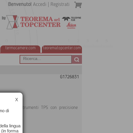
Benvenuto!
Accedi
|
Registrati
termocamere.com
teorematopcenter.com
G1726831
X
ale per gli strumenti TPS con precisione
no di
 a 166 cm
ella lingua
o (in forma