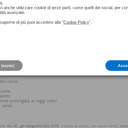
).
può anche utilizzare cookie di terze parti, come quelli dei social, per co
lità avanzate.
saperne di più puoi accedere alla "
Cookie Policy
".
 tecnici
Acce
tto carico
durata
azioni
zione prolungata ai raggi solari
 carico.
,
,
,
,
,
one
gps topografico leica GS16
BLK 3D
stazi
strumenti da cantiere
laser scanner blk360