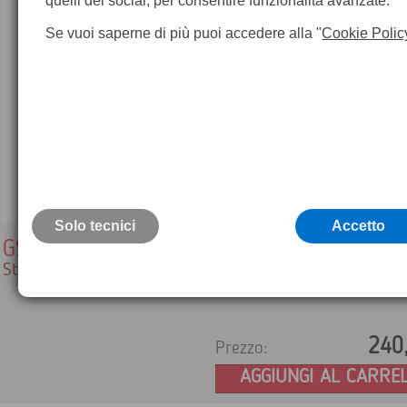
quelli dei social, per consentire funzionalità avanzate.
Se vuoi saperne di più puoi accedere alla "
Cookie Polic
Solo tecnici
Accetto
GST4
Stella per treppiede professionale
240
Prezzo:
AGGIUNGI AL CARRE