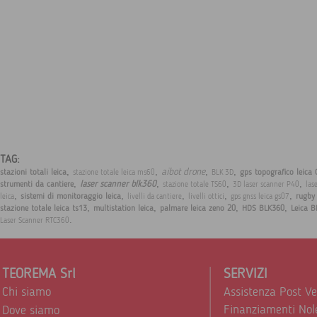
TAG:
,
,
,
,
aibot drone
stazioni totali leica
gps topografico leica
stazione totale leica ms60
BLK 3D
,
,
,
,
laser scanner blk360
strumenti da cantiere
stazione totale TS60
3D laser scanner P40
las
,
,
,
,
,
sistemi di monitoraggio leica
rugby 
leica
livelli da cantiere
livelli ottici
gps gnss leica gs07
,
,
,
,
stazione totale leica ts13
multistation leica
palmare leica zeno 20
HDS BLK360
Leica 
.
Laser Scanner RTC360
TEOREMA Srl
SERVIZI
Chi siamo
Assistenza Post V
Finanziamenti Nol
Dove siamo