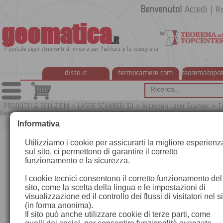
Benvenuto!
Accedi
|
Re
geomatica
.it
Il portale degli strumenti di misura per l'edilizia e la topografia
disto.it
termocamere.com
teorematopce
PRODOTTI & SOLUZIONI
>
LASER SCANNER 3D
>
Accessori Laser Scanner
>
T
Basamenti
G
Informativa
Utilizziamo i cookie per assicurarti la migliore esperienz
sul sito, ci permettono di garantire il corretto
funzionamento e la sicurezza.
I cookie tecnici consentono il corretto funzionamento del
sito, come la scelta della lingua e le impostazioni di
visualizzazione ed il controllo dei flussi di visitatori nel s
(in forma anonima).
Il sito può anche utilizzare cookie di terze parti, come