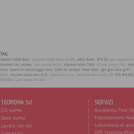
TAG:
,
,
,
,
stazione totale leica ms60
stazioni totali leica
aibot drone
BLK 3D
gps topografico le
,
,
,
,
lase
strumenti da cantiere
stazione totale TS60
laser scanner blk360
3D laser scanner P40
,
,
,
,
,
leica
sistemi di monitoraggio leica
livelli da cantiere
livelli ottici
gps gnss leica gs07
,
,
,
,
leica
palmare leica zeno 20
stazione totale leica ts13
HDS BLK360
multistation leica
,
.
BLK360
Laser Scanner RTC360
TEOREMA Srl
SERVIZI
Chi siamo
Assistenza Post V
Finanziamenti Nol
Dove siamo
Laboratorio di ass
Lavora con noi
TPS Teorema Privi
Contattaci