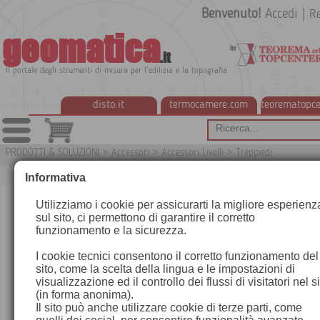
Benvenuto!
Accedi
|
Re
geomatica
.it
Il portale degli strumenti di misura per l'edilizia e la topografia
disto.it
termocamere.com
teorematopce
PRODOTTI & SOLUZIONI
>
Accessori
>
Accessori Livelli
>
Treppiedi
G1
Informativa
Utilizziamo i cookie per assicurarti la migliore esperienz
sul sito, ci permettono di garantire il corretto
funzionamento e la sicurezza.
I cookie tecnici consentono il corretto funzionamento del
sito, come la scelta della lingua e le impostazioni di
visualizzazione ed il controllo dei flussi di visitatori nel s
(in forma anonima).
Il sito può anche utilizzare cookie di terze parti, come