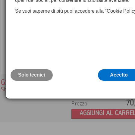
quelli dei social, per consentire funzionalità avanzate.
Se vuoi saperne di più puoi accedere alla "
Cookie Polic
Solo tecnici
Accetto
GST6
Stella per treppiede
70
Prezzo:
AGGIUNGI AL CARRE