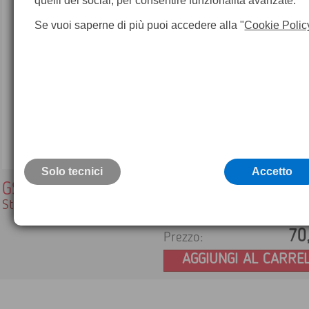
quelli dei social, per consentire funzionalità avanzate.
Se vuoi saperne di più puoi accedere alla "
Cookie Polic
Solo tecnici
Accetto
GST6
Stella per treppiede
70
Prezzo:
AGGIUNGI AL CARRE