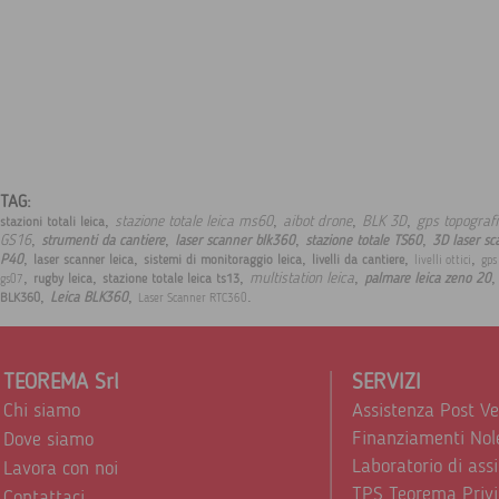
TAG:
,
,
,
,
stazione totale leica ms60
aibot drone
BLK 3D
gps topografi
stazioni totali leica
,
,
,
,
GS16
strumenti da cantiere
laser scanner blk360
stazione totale TS60
3D laser sc
,
,
,
,
,
P40
laser scanner leica
sistemi di monitoraggio leica
livelli da cantiere
livelli ottici
gps
,
,
,
,
multistation leica
palmare leica zeno 20
rugby leica
stazione totale leica ts13
gs07
,
,
.
Leica BLK360
BLK360
Laser Scanner RTC360
TEOREMA Srl
SERVIZI
Chi siamo
Assistenza Post V
Finanziamenti Nol
Dove siamo
Laboratorio di ass
Lavora con noi
TPS Teorema Privi
Contattaci