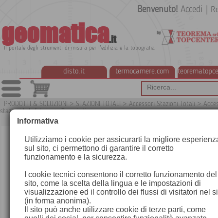
Benvenuto!
Accedi
|
Re
geomatica
.it
Il portale degli strumenti di misura per l'edilizia e la topografia
disto.it
termocamere.com
teorematopce
PRODOTTI & SOLUZIONI
>
STAZIONI TOTALI
>
Accessori Stazioni Totali
>
Acces
stazioni totali Leica
>
Treppiedi
G1
Informativa
Utilizziamo i cookie per assicurarti la migliore esperienz
sul sito, ci permettono di garantire il corretto
funzionamento e la sicurezza.
I cookie tecnici consentono il corretto funzionamento del
sito, come la scelta della lingua e le impostazioni di
visualizzazione ed il controllo dei flussi di visitatori nel s
(in forma anonima).
Il sito può anche utilizzare cookie di terze parti, come