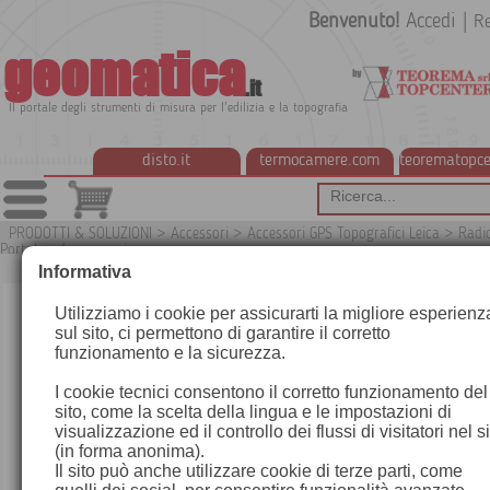
Benvenuto!
Accedi
|
Re
geomatica
.it
Il portale degli strumenti di misura per l'edilizia e la topografia
disto.it
termocamere.com
teorematopce
PRODOTTI & SOLUZIONI
>
Accessori
>
Accessori GPS Topografici Leica
>
Radi
Portata ed accessori
G
Informativa
Utilizziamo i cookie per assicurarti la migliore esperienz
sul sito, ci permettono di garantire il corretto
funzionamento e la sicurezza.
I cookie tecnici consentono il corretto funzionamento del
sito, come la scelta della lingua e le impostazioni di
visualizzazione ed il controllo dei flussi di visitatori nel s
(in forma anonima).
Il sito può anche utilizzare cookie di terze parti, come