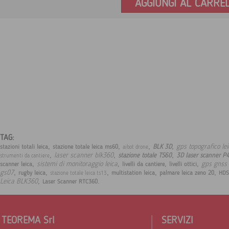
AGGIUNGI AL CARRE
TAG:
,
,
,
,
gps topografico le
BLK 3D
stazioni totali leica
stazione totale leica ms60
aibot drone
,
,
,
laser scanner blk360
stazione totale TS60
3D laser scanner P
strumenti da cantiere
,
,
,
,
sistemi di monitoraggio leica
gps gnss 
scanner leica
livelli da cantiere
livelli ottici
,
,
,
,
,
gs07
rugby leica
multistation leica
palmare leica zeno 20
HDS
stazione totale leica ts13
,
.
Leica BLK360
Laser Scanner RTC360
TEOREMA Srl
SERVIZI