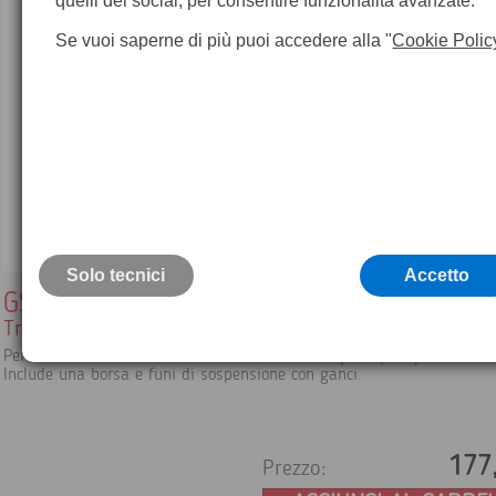
quelli dei social, per consentire funzionalità avanzate.
Se vuoi saperne di più puoi accedere alla "
Cookie Polic
Solo tecnici
Accetto
GST74
Treppiede in alluminio con palo telescopico per antenn
Per estendere l'altezza dell'antenna fino a 5 m (16,5 piedi).
Include una borsa e funi di sospensione con ganci.
177
Prezzo: