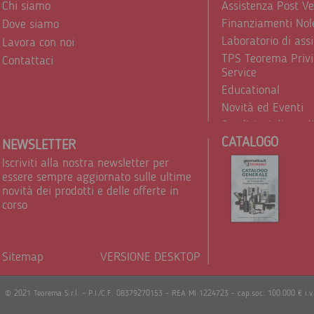
Chi siamo
Assistenza Post V
Finanziamenti Nol
Dove siamo
Laboratorio di ass
Lavora con noi
TPS Teorema Privi
Contattaci
Service
Educational
Novità ed Eventi
Condizioni di vend
CATALOGO
Trattamento dei d
NEWSLETTER
Iscriviti alla nostra newsletter per
essere sempre aggiornato sulle ultime
novità dei prodotti e delle offerte in
corso
Sitemap
VERSIONE DESKTOP
Powere
© 2021 Teorema S.r.l. - P.I./C.F. 08379270153 - REA MI 1224723 - cap.soc. 100.000 € i.v.