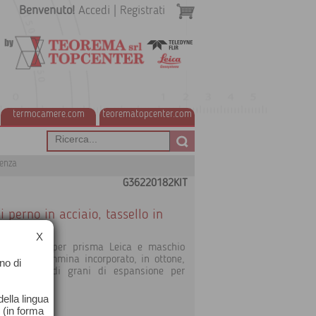
Benvenuto!
Accedi
|
Registrati
termocamere.com
teorematopcenter.com
genza
G36220182KIT
 perno in acciaio, tassello in
X
x con piolo per prisma Leica e maschio
Fisher M8 femmina incorporato, in ottone,
no di
completo di grani di espansione per
muratura
ella lingua
o (in forma