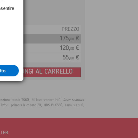
nsentire
PREZZO
175,
€
00
120,
€
00
55,
€
00
tto
AGGIUNGI AL CARRELLO
,
,
laser scanner
tazione totale TS60
3D laser scanner P40
,
,
,
,
 leica
HDS BLK360
palmare leica zeno 20
Leica BLK360
TTER