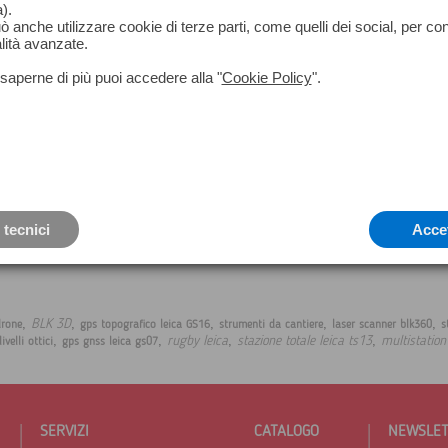
).
può anche utilizzare cookie di terze parti, come quelli dei social, per co
lità avanzate.
saperne di più puoi accedere alla "
Cookie Policy
".
OPZIONI
Kit completo conf. 10pz
Perno portaprisma in acciaio inox
Tassello in plastica conf. 10pz
 tecnici
Acce
,
,
,
,
,
BLK 3D
drone
gps topografico leica GS16
strumenti da cantiere
laser scanner blk360
s
,
,
,
,
rugby leica
stazione totale leica ts13
multistation
livelli ottici
gps gnss leica gs07
SERVIZI
CATALOGO
NEWSLE