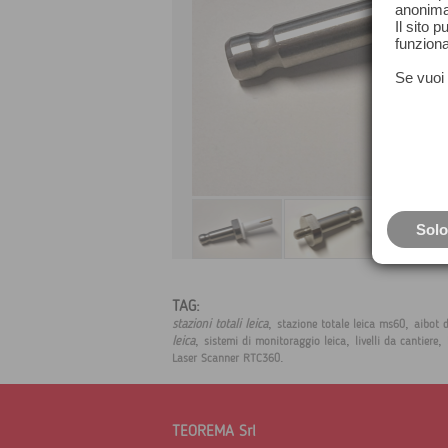
anonima
Il sito 
funziona
Se vuoi 
Solo
TAG:
,
,
stazioni totali leica
stazione totale leica ms60
aibot 
,
,
,
leica
sistemi di monitoraggio leica
livelli da cantiere
.
Laser Scanner RTC360
TEOREMA Srl