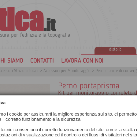
tica
.it
sura per l'edilizia e la topografia
disto.it
HI SIAMO
CONTATTI
LAVORA CON NOI
cessori Stazioni Totali
>
Accessori per Monitoraggio
>
Perni e barre di conver
Perno portaprisma
Kit per monitoraggio completo di
plastica
iva
Kit composto da perno in acciaio ino
filettato M8, tassello in plastica con 
amo i cookie per assicurarti la migliore esperienza sul sito, ci permetto
lunghezza 40 mm, diametro 12 mm, 
e il corretto funzionamento e la sicurezza.
ancoraggio su pareti in calcestruzzo o 
Disponibile in confezione da 10 pezzi
 tecnici consentono il corretto funzionamento del sito, come la scelta d
stazioni di visualizzazione ed il controllo dei flussi di visitatori nel sit