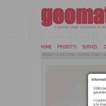
geoma
Il portale degli strumenti di mi
HOME
PRODOTTI
SERVIZI
C
PRODOTTI & SOLUZIONI
>
STAZIONI TOTALI
>
Ac
Informat
Utilizzi
garantir
I cookie
e le impo