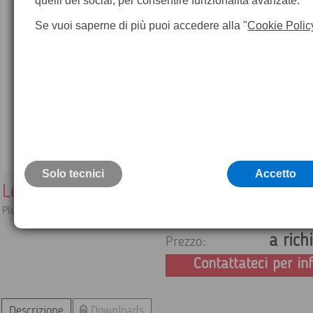
quelli dei social, per consentire funzionalità avanzate.
Se vuoi saperne di più puoi accedere alla "
Cookie Polic
Solo tecnici
Accetto
Leica CloudWorx per AutoCAD
Plug-in nuvola di punti per AutoCAD
a rich
Prezzo:
Contattateci per in
Descrizione
Downloads