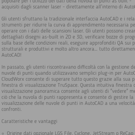
popolare per l'utilizzo dei dati della nuvola di punti as built -
acquisiti dagli scanner laser - direttamente all'interno di Aut
Gli utenti sfruttano la tradizionale interfaccia AutoCAD e i rela
strumenti per ridurre la curva di apprendimento necessaria pe
operare con i dati delle scansioni laser. Gli utenti possono crea
dettagliati disegni as-built in 2D e 3D, verificare bozze di prog
sulla base delle condizioni reali, eseguire approfonditi QA sui p
strutturali e produttivi e molto altro ancora… tutto direttamen
AutoCAD!
In passato, gli utenti riscontravano difficoltà con la gestione de
nuvole di punti quando utilizzavano semplici plug-in per Auto
CloudWorx consente di superare tutto questo grazie alla sua 
finestra di visualizzazione TruSpace. Questa intuitiva finestra 
visualizzazione panoramica consente agli utenti di "vedere" m
ciò che la nuvola di punti rappresenta e consente di gestire la
visualizzazione delle nuvole di punti in AutoCAD a una velocit
confronti.
Caratteristiche e vantaggi
Origine dati opzionale LGS File, Cyclone, JetStream o ReCap