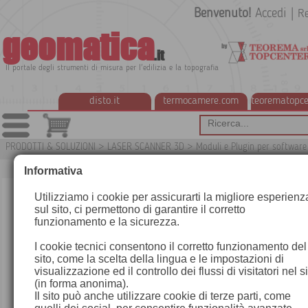
Benvenuto!
Accedi
|
Re
geomatica
.it
Il portale degli strumenti di misura per l'edilizia e la topografia
disto.it
termocamere.com
teorematopce
PRODOTTI & SOLUZIONI
>
LASER SCANNER 3D
>
Moduli e Plugin per softwar
0ap
Informativa
Utilizziamo i cookie per assicurarti la migliore esperienz
sul sito, ci permettono di garantire il corretto
funzionamento e la sicurezza.
I cookie tecnici consentono il corretto funzionamento del
sito, come la scelta della lingua e le impostazioni di
visualizzazione ed il controllo dei flussi di visitatori nel s
(in forma anonima).
Il sito può anche utilizzare cookie di terze parti, come