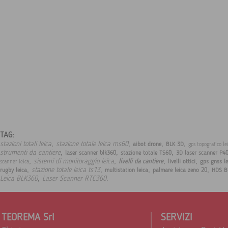
TAG:
,
,
,
,
stazioni totali leica
stazione totale leica ms60
aibot drone
BLK 3D
gps topografico l
,
,
,
strumenti da cantiere
laser scanner blk360
stazione totale TS60
3D laser scanner P4
,
,
,
,
sistemi di monitoraggio leica
livelli da cantiere
livelli ottici
gps gnss l
scanner leica
,
,
,
,
stazione totale leica ts13
rugby leica
multistation leica
palmare leica zeno 20
HDS B
,
.
Leica BLK360
Laser Scanner RTC360
TEOREMA Srl
SERVIZI