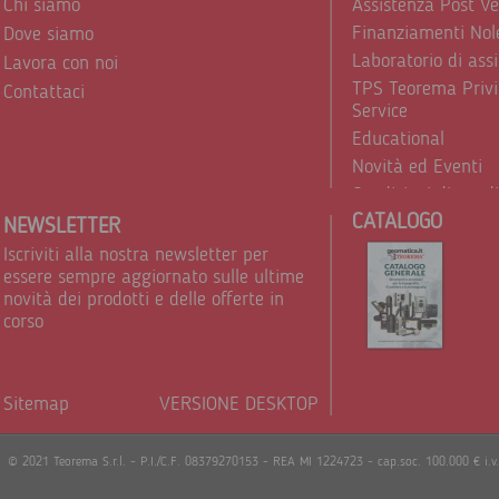
Chi siamo
Assistenza Post V
Finanziamenti Nol
Dove siamo
Laboratorio di ass
Lavora con noi
TPS Teorema Privi
Contattaci
Service
Educational
Novità ed Eventi
Condizioni di vend
CATALOGO
Trattamento dei d
NEWSLETTER
Iscriviti alla nostra newsletter per
essere sempre aggiornato sulle ultime
novità dei prodotti e delle offerte in
corso
Sitemap
VERSIONE DESKTOP
Powere
© 2021 Teorema S.r.l. - P.I./C.F. 08379270153 - REA MI 1224723 - cap.soc. 100.000 € i.v.