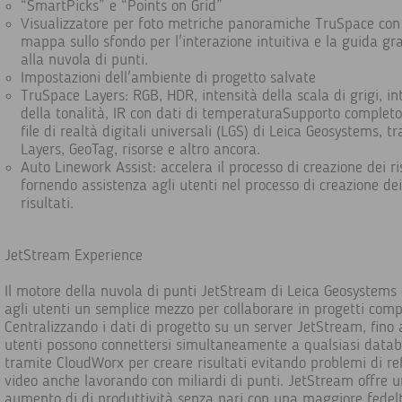
“SmartPicks” e “Points on Grid”
Visualizzatore per foto metriche panoramiche TruSpace con
mappa sullo sfondo per l'interazione intuitiva e la guida gr
alla nuvola di punti.
Impostazioni dell'ambiente di progetto salvate
TruSpace Layers: RGB, HDR, intensità della scala di grigi, in
della tonalità, IR con dati di temperaturaSupporto completo
file di realtà digitali universali (LGS) di Leica Geosystems, tr
Layers, GeoTag, risorse e altro ancora.
Auto Linework Assist: accelera il processo di creazione dei ri
fornendo assistenza agli utenti nel processo di creazione dei
risultati.
JetStream Experience
Il motore della nuvola di punti JetStream di Leica Geosystems 
agli utenti un semplice mezzo per collaborare in progetti compl
Centralizzando i dati di progetto su un server JetStream, fino 
utenti possono connettersi simultaneamente a qualsiasi data
tramite CloudWorx per creare risultati evitando problemi di re
video anche lavorando con miliardi di punti. JetStream offre u
aumento di di produttività senza pari con una maggiore fedel