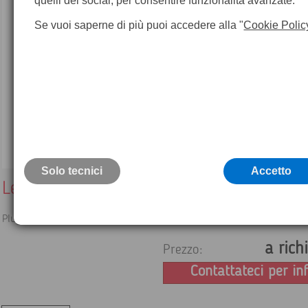
quelli dei social, per consentire funzionalità avanzate.
Se vuoi saperne di più puoi accedere alla "
Cookie Polic
Solo tecnici
Accetto
Leica CloudWorx per BricsCAD
Plug-in nuvola di punti per BricsCAD
a rich
Prezzo:
Contattateci per in