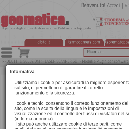
Benvenuto!
Accedi
|
Re
geomatica
.it
Il portale degli strumenti di misura per l'edilizia e la topografia
disto.it
termocamere.com
teorematopce
PRODOTTI & SOLUZIONI
>
LASER SCANNER 3D
>
Moduli e Plugin per softwar
0ap
Informativa
Utilizziamo i cookie per assicurarti la migliore esperienz
sul sito, ci permettono di garantire il corretto
funzionamento e la sicurezza.
I cookie tecnici consentono il corretto funzionamento del
sito, come la scelta della lingua e le impostazioni di
visualizzazione ed il controllo dei flussi di visitatori nel s
(in forma anonima).
Il sito può anche utilizzare cookie di terze parti, come