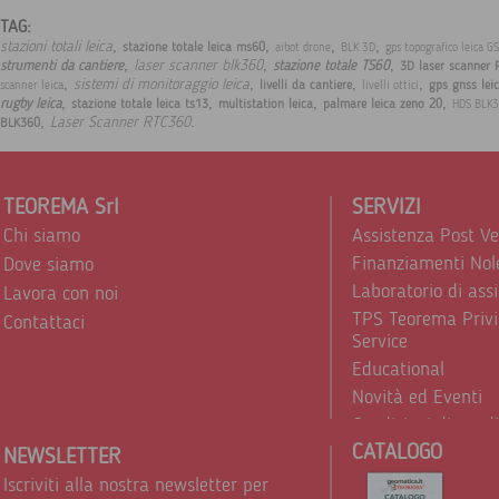
TAG:
,
,
,
,
stazioni totali leica
stazione totale leica ms60
aibot drone
BLK 3D
gps topografico leica G
,
,
,
laser scanner blk360
strumenti da cantiere
stazione totale TS60
3D laser scanner 
,
,
,
,
sistemi di monitoraggio leica
livelli da cantiere
gps gnss lei
scanner leica
livelli ottici
,
,
,
,
rugby leica
stazione totale leica ts13
multistation leica
palmare leica zeno 20
HDS BLK
,
.
Laser Scanner RTC360
BLK360
TEOREMA Srl
SERVIZI
Chi siamo
Assistenza Post V
Finanziamenti Nol
Dove siamo
Laboratorio di ass
Lavora con noi
TPS Teorema Privi
Contattaci
Service
Educational
Novità ed Eventi
Condizioni di vend
CATALOGO
Trattamento dei d
NEWSLETTER
Iscriviti alla nostra newsletter per