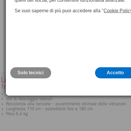
quelli dei social, per consentire funzionalità avanzate.
Se vuoi saperne di più puoi accedere alla "
Cookie Polic
Solo tecnici
Accetto
Leica GST20
Treppiede pesante in legno
Struttura solida con cinghia a spalla
Viti di bloccaggio laterali
Resistenza alla torsione - assorbimento ottimale delle vibrazioni
Lunghezza 110 cm - estendibile fino a 180 cm
Peso 6,4 kg