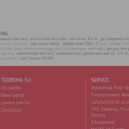
TAG:
,
,
,
,
gps topografico lei
stazioni totali leica
stazione totale leica ms60
aibot drone
BLK 3D
,
,
,
3D laser scanner P40
stazione totale TS60
laser scanner blk360
strumenti da cantiere
,
,
,
,
scanner leica
livelli ottici
gps gnss leica 
sistemi di monitoraggio leica
livelli da cantiere
,
,
,
,
HDS BL
stazione totale leica ts13
multistation leica
palmare leica zeno 20
rugby leica
,
.
Laser Scanner RTC360
Leica BLK360
TEOREMA Srl
SERVIZI
Chi siamo
Assistenza Post V
Finanziamenti Nol
Dove siamo
Laboratorio di ass
Lavora con noi
TPS Teorema Privi
Contattaci
Service
Educational