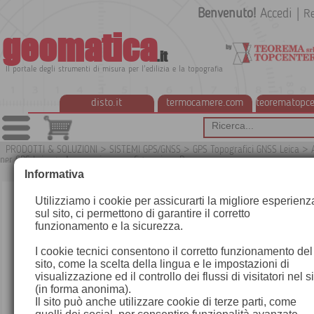
Benvenuto!
Accedi
|
Re
geomatica
.it
Il portale degli strumenti di misura per l'edilizia e la topografia
disto.it
termocamere.com
teorematopce
PRODOTTI & SOLUZIONI
>
SISTEMI GPS/GNSS
>
GPS Topografici GNSS Leica
>
per GPS Leica
>
Accessori per configurazione Base
G
Informativa
Utilizziamo i cookie per assicurarti la migliore esperienz
sul sito, ci permettono di garantire il corretto
funzionamento e la sicurezza.
I cookie tecnici consentono il corretto funzionamento del
sito, come la scelta della lingua e le impostazioni di
visualizzazione ed il controllo dei flussi di visitatori nel s
(in forma anonima).
Il sito può anche utilizzare cookie di terze parti, come