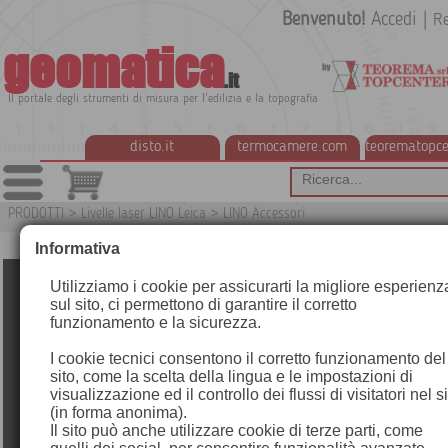
Benvenuto!
Accedi
|
Re
geomatica
.it
Il portale degli strumenti di misura per l'edilizia e la topografia
disto.it
termocamere.com
teorematopce
PRODOTTI
>
Livelle laser LINO Leica
>
LINO Accessori
G
Informativa
Utilizziamo i cookie per assicurarti la migliore esperienz
sul sito, ci permettono di garantire il corretto
funzionamento e la sicurezza.
I cookie tecnici consentono il corretto funzionamento del
sito, come la scelta della lingua e le impostazioni di
visualizzazione ed il controllo dei flussi di visitatori nel s
(in forma anonima).
Il sito può anche utilizzare cookie di terze parti, come