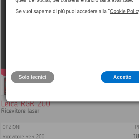
quelli dei social, per consentire funzionalità avanzate.
Se vuoi saperne di più puoi accedere alla "
Cookie Polic
Solo tecnici
Accetto
Leica RGR 200
Ricevitore laser
OPZIONI
P
18
Ricevitore RGR 200