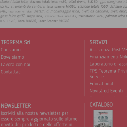
,
,
,
,
gps topografico l
stazioni totali leica
aibot drone
stazione totale leica ms60
BLK 3D
,
,
,
,
GS16
strumenti da cantiere
stazione totale TS60
3D laser sc
laser scanner blk360
,
,
,
,
sistemi di monitoraggio leica
livelli da cantiere
P40
livelli ottici
laser scanner leica
,
,
,
,
gnss leica gs07
palmare leica 
rugby leica
multistation leica
stazione totale leica ts13
,
,
.
Leica BLK360
Laser Scanner RTC360
HDS BLK360
TEOREMA Srl
SERVIZI
Chi siamo
Assistenza Post V
Finanziamenti Nol
Dove siamo
Laboratorio di ass
Lavora con noi
TPS Teorema Privi
Contattaci
Service
Educational
Novità ed Eventi
Condizioni di vend
CATALOGO
Trattamento dei d
NEWSLETTER
Iscriviti alla nostra newsletter per
essere sempre aggiornato sulle ultime
novità dei prodotti e delle offerte in