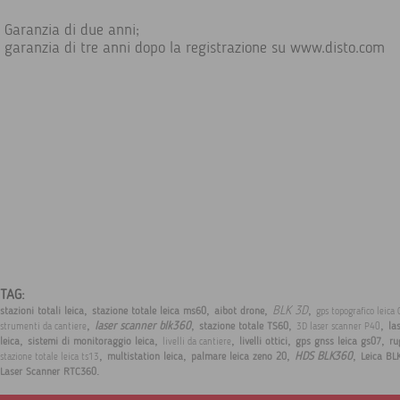
Garanzia di due anni;
garanzia di tre anni dopo la registrazione su www.disto.com
TAG:
,
,
,
,
BLK 3D
stazioni totali leica
stazione totale leica ms60
aibot drone
gps topografico leica
,
,
,
,
laser scanner blk360
stazione totale TS60
la
strumenti da cantiere
3D laser scanner P40
,
,
,
,
,
leica
sistemi di monitoraggio leica
livelli ottici
gps gnss leica gs07
ru
livelli da cantiere
,
,
,
,
HDS BLK360
multistation leica
palmare leica zeno 20
Leica BL
stazione totale leica ts13
.
Laser Scanner RTC360