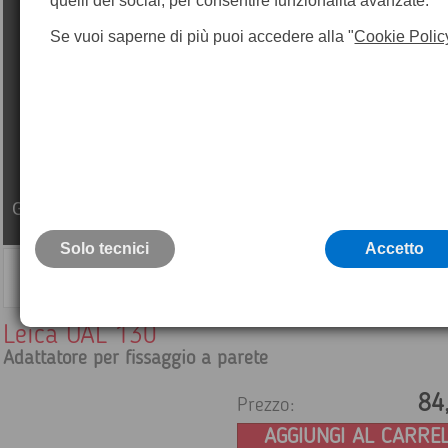
quelli dei social, per consentire funzionalità avanzate.
Se vuoi saperne di più puoi accedere alla "
Cookie Polic
Solo tecnici
Accetto
Leica UAL 130
Adattatore per fissaggio a parete
84
Prezzo:
AGGIUNGI AL CARRE