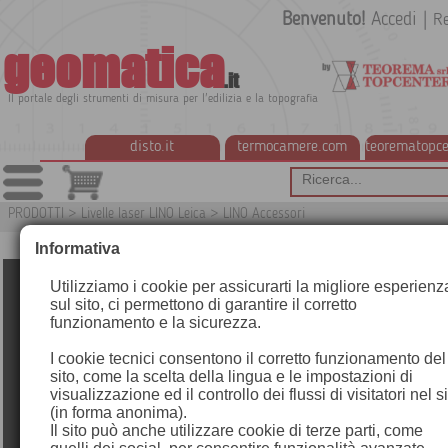
Benvenuto!
Accedi
|
Re
geomatica
.it
Il portale degli strumenti di misura per l'edilizia e la topografia
disto.it
termocamere.com
teorematopce
PRODOTTI
>
Livelle laser LINO Leica
>
LINO Accessori
G
Informativa
Utilizziamo i cookie per assicurarti la migliore esperienz
sul sito, ci permettono di garantire il corretto
funzionamento e la sicurezza.
I cookie tecnici consentono il corretto funzionamento del
sito, come la scelta della lingua e le impostazioni di
visualizzazione ed il controllo dei flussi di visitatori nel s
(in forma anonima).
Il sito può anche utilizzare cookie di terze parti, come