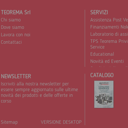
TEOREMA Srl
SERVIZI
Chi siamo
Assistenza Post V
Finanziamenti Nol
Dove siamo
Laboratorio di ass
Lavora con noi
TPS Teorema Privi
Contattaci
Service
Educational
Novità ed Eventi
Condizioni di vend
CATALOGO
Trattamento dei d
NEWSLETTER
Iscriviti alla nostra newsletter per
essere sempre aggiornato sulle ultime
novità dei prodotti e delle offerte in
corso
Sitemap
VERSIONE DESKTOP
Powere