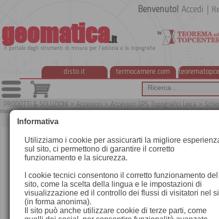
Benvenuto!
Accedi
|
Re
geomatica
.it
Il portale degli strumenti di misura per l'edilizia e la topografia
disto.it
termocamere.com
teorematopce
PRODOTTI & SOLUZIONI
>
Accessori
>
Accessori GPS Topografici Leica
>
Sche
memoria e cavi di scarico dati
G1
Informativa
Utilizziamo i cookie per assicurarti la migliore esperienz
sul sito, ci permettono di garantire il corretto
funzionamento e la sicurezza.
I cookie tecnici consentono il corretto funzionamento del
sito, come la scelta della lingua e le impostazioni di
visualizzazione ed il controllo dei flussi di visitatori nel s
(in forma anonima).
Il sito può anche utilizzare cookie di terze parti, come