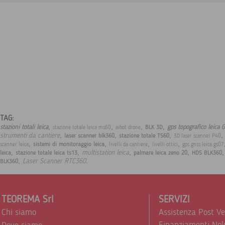
TAG:
,
,
,
,
stazioni totali leica
gps topografico leica 
BLK 3D
stazione totale leica ms60
aibot drone
,
,
,
strumenti da cantiere
laser scanner blk360
stazione totale TS60
3D laser scanner P40
,
,
,
,
sistemi di monitoraggio leica
scanner leica
livelli da cantiere
livelli ottici
gps gnss leica gs07
,
,
,
,
multistation leica
leica
stazione totale leica ts13
palmare leica zeno 20
HDS BLK360
,
.
Laser Scanner RTC360
BLK360
TEOREMA Srl
SERVIZI
Chi siamo
Assistenza Post V