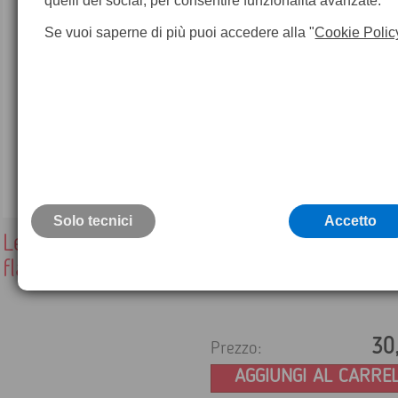
quelli dei social, per consentire funzionalità avanzate.
Se vuoi saperne di più puoi accedere alla "
Cookie Polic
Solo tecnici
Accetto
Lettore USB esterno per schede compact
flash
30
Prezzo:
AGGIUNGI AL CARRE