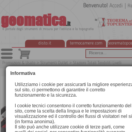
Benvenuto!
Accedi
|
Re
geomatica
.it
Il portale degli strumenti di misura per l'edilizia e la topografia
disto.it
termocamere.com
teorematopce
Promozioni & Usato
>
Strumenti Outlet
>
Stazioni Totali Teodoliti Livelli
Informativa
Utilizziamo i cookie per assicurarti la migliore esperienz
sul sito, ci permettono di garantire il corretto
funzionamento e la sicurezza.
I cookie tecnici consentono il corretto funzionamento del
sito, come la scelta della lingua e le impostazioni di
visualizzazione ed il controllo dei flussi di visitatori nel s
(in forma anonima).
Il sito può anche utilizzare cookie di terze parti, come