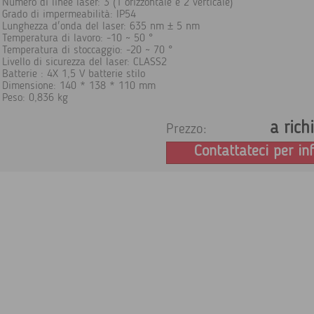
Numero di linee laser: 3 (1 orizzontale e 2 verticale)
Grado di impermeabilità: IP54
Lunghezza d'onda del laser: 635 nm ± 5 nm
Temperatura di lavoro: -10 ~ 50 °
Temperatura di stoccaggio: -20 ~ 70 °
Livello di sicurezza del laser: CLASS2
Batterie : 4X 1,5 V batterie stilo
Dimensione: 140 * 138 * 110 mm
Peso: 0,836 kg
a rich
Prezzo:
Contattateci per in