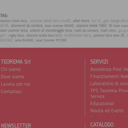
TAG:
,
,
,
,
stazione totale leica ms60
gps topografico 
aibot drone
stazioni totali leica
BLK 3D
,
,
,
,
GS16
strumenti da cantiere
stazione totale TS60
laser scanner blk360
3D laser scan
,
,
,
,
laser scanner leica
sistemi di monitoraggio leica
livelli da cantiere
livelli ottici
gps gns
,
,
,
,
,
multistation leica
rugby leica
stazione totale leica ts13
palmare leica zeno 20
gs07
,
,
.
BLK360
Leica BLK360
Laser Scanner RTC360
TEOREMA Srl
SERVIZI
Chi siamo
Assistenza Post V
Finanziamenti Nol
Dove siamo
Laboratorio di ass
Lavora con noi
TPS Teorema Privi
Contattaci
Service
Educational
Novità ed Eventi
Condizioni di vend
CATALOGO
Trattamento dei d
NEWSLETTER