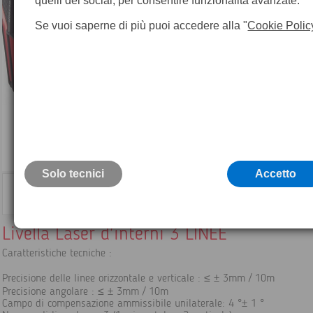
quelli dei social, per consentire funzionalità avanzate.
Se vuoi saperne di più puoi accedere alla "
Cookie Polic
Solo tecnici
Accetto
Livella Laser d'interni 3 LINEE
Caratteristiche tecniche :
Precisione delle linee orizzontale e verticale : ≤ ± 3mm / 10m
Precisione angolare : ≤ ± 3mm / 10m
Campo di compensazione ammissibile unilaterale: 4 °± 1 °