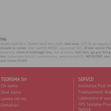
TAG:
,
,
,
,
stazioni totali leica
stazione totale leica ms60
BLK 3D
aibot drone
gps topografico 
,
,
,
laser scanner blk360
3D laser scanner P40
strumenti da cantiere
stazione totale TS60
,
,
,
,
sistemi di monitoraggio leica
livelli ottici
gps gnss leica g
scanner leica
livelli da cantiere
,
,
,
,
,
HDS BLK360
leica
Leica
stazione totale leica ts13
multistation leica
palmare leica zeno 20
.
Laser Scanner RTC360
TEOREMA Srl
SERVIZI
Chi siamo
Assistenza Post V
Finanziamenti Nol
Dove siamo
Laboratorio di ass
Lavora con noi
TPS Teorema Privi
Contattaci
Service