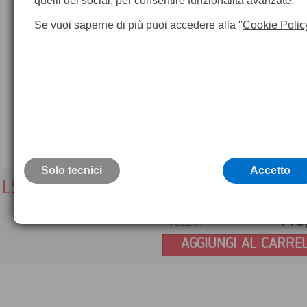
quelli dei social, per consentire funzionalità avanzate.
Se vuoi saperne di più puoi accedere alla "
Cookie Polic
Solo tecnici
Accetto
LS25 Bastone per squadro
116
Prezzo:
AGGIUNGI AL CARRE