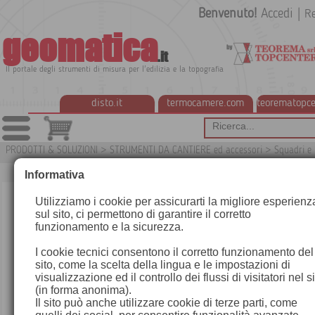
Benvenuto!
Accedi
|
Re
geomatica
.it
Il portale degli strumenti di misura per l'edilizia e la topografia
disto.it
termocamere.com
teorematopce
PRODOTTI & SOLUZIONI
>
STRUMENTI DA CANTIERE ed accessori
>
Squadri e 
Informativa
Utilizziamo i cookie per assicurarti la migliore esperienz
sul sito, ci permettono di garantire il corretto
funzionamento e la sicurezza.
I cookie tecnici consentono il corretto funzionamento del
sito, come la scelta della lingua e le impostazioni di
visualizzazione ed il controllo dei flussi di visitatori nel s
(in forma anonima).
Il sito può anche utilizzare cookie di terze parti, come