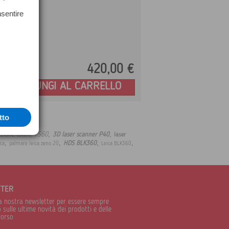
nsentire
420,
00
€
Prezzo:
AGGIUNGI AL CARRELLO
tto
,
,
azione totale TS60
3D laser scanner P40
laser
,
,
,
,
HDS BLK360
ica
palmare leica zeno 20
Leica BLK360
TTER
alla nostra newsletter per essere sempre
sulle ultime novità dei prodotti e delle
corso