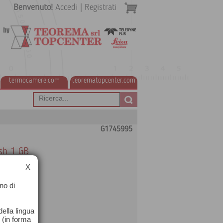
Benvenuto!
Accedi
|
Registrati
termocamere.com
teorematopcenter.com
G1745995
sh 1 GB
X
no di
ella lingua
o (in forma