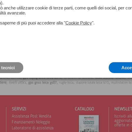
).
può anche utilizzare cookie di terze parti, come quelli dei social, per co
lità avanzate.
saperne di più puoi accedere alla "
Cookie Policy
".
 tecnici
Acce
,
,
,
,
,
st
 drone
gps topografico leica GS16
laser scanner blk360
BLK 3D
strumenti da cantiere
,
,
,
,
,
livelli ottici
tiere
gps gnss leica gs07
rugby leica
stazione totale leica ts13
multistation le
SERVIZI
CATALOGO
NEWSLE
Assistenza Post Vendita
Iscriviti 
aggiornato 
Finanziamenti Noleggio
offerte in 
Laboratorio di assistenza