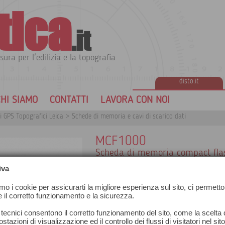
tica
.it
sura per l'edilizia e la topografia
disto.it
HI SIAMO
CONTATTI
LAVORA CON NOI
i GPS Topografici Leica
>
Schede di memoria e cavi di scarico dati
MCF1000
Scheda di memoria compact fla
iva
amo i cookie per assicurarti la migliore esperienza sul sito, ci permetto
e il corretto funzionamento e la sicurezza.
 tecnici consentono il corretto funzionamento del sito, come la scelta d
stazioni di visualizzazione ed il controllo dei flussi di visitatori nel sit