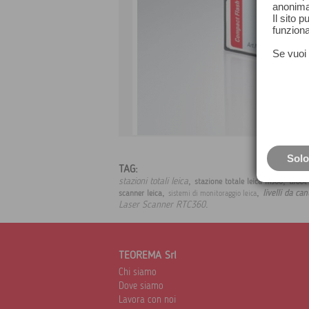
anonima
Il sito 
funziona
Se vuoi 
Solo
TAG:
,
,
stazioni totali leica
aibot
stazione totale leica ms60
,
,
livelli da can
scanner leica
sistemi di monitoraggio leica
.
Laser Scanner RTC360
TEOREMA Srl
Chi siamo
Dove siamo
Lavora con noi