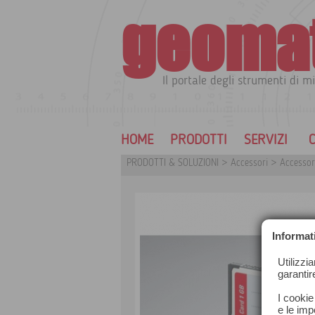
geoma
Il portale degli strumenti di mi
HOME
PRODOTTI
SERVIZI
C
PRODOTTI & SOLUZIONI
>
Accessori
>
Accessor
Informat
Utilizzi
garantir
I cookie
e le impo