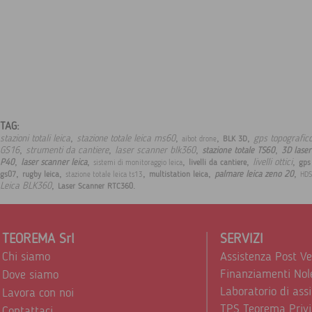
TAG:
,
,
,
,
stazioni totali leica
stazione totale leica ms60
gps topografico
BLK 3D
aibot drone
,
,
,
,
GS16
strumenti da cantiere
laser scanner blk360
stazione totale TS60
3D laser
,
,
,
,
,
livelli ottici
P40
laser scanner leica
livelli da cantiere
gps
sistemi di monitoraggio leica
,
,
,
,
,
palmare leica zeno 20
gs07
rugby leica
multistation leica
stazione totale leica ts13
HDS
,
.
Leica BLK360
Laser Scanner RTC360
TEOREMA Srl
SERVIZI
Chi siamo
Assistenza Post V
Finanziamenti Nol
Dove siamo
Laboratorio di ass
Lavora con noi
TPS Teorema Privi
Contattaci