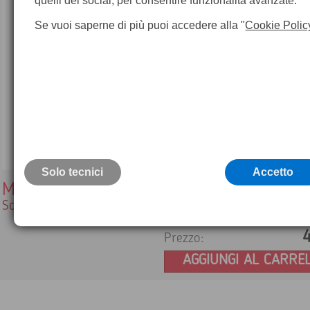
quelli dei social, per consentire funzionalità avanzate.
Se vuoi saperne di più puoi accedere alla "
Cookie Polic
Solo tecnici
Accetto
MCF1000
Scheda di memoria compact flash 1 GB
Prezzo:
AGGIUNGI AL CARRE