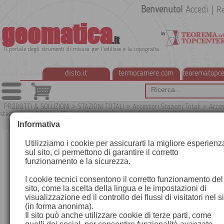
Benvenuto!
Accedi
|
Re
geomatica
.it
Il portale degli strumenti di misura per l'edilizia e la topografia
disto.it
termocamere.com
teorematopce
PRODOTTI & SOLUZIONI
>
STAZIONI TOTALI
>
Accessori Stazioni Totali
>
Acces
stazioni totali Leica
>
Schede di memoria e cavi di scarico dati
G
Informativa
Utilizziamo i cookie per assicurarti la migliore esperienz
sul sito, ci permettono di garantire il corretto
funzionamento e la sicurezza.
I cookie tecnici consentono il corretto funzionamento del
sito, come la scelta della lingua e le impostazioni di
visualizzazione ed il controllo dei flussi di visitatori nel s
(in forma anonima).
Il sito può anche utilizzare cookie di terze parti, come