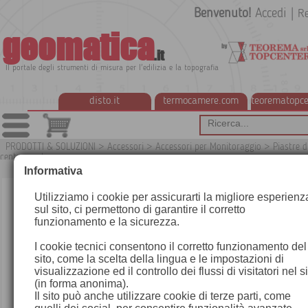
Benvenuto!
Accedi
|
Re
geomatica
.it
Il portale degli strumenti di misura per l'edilizia e la topografia
disto.it
termocamere.com
teorematopce
PRODOTTI & SOLUZIONI
>
Accessori
>
Accessori per Monitoraggio
>
Piastre d
centramento
G7
Informativa
Utilizziamo i cookie per assicurarti la migliore esperienz
sul sito, ci permettono di garantire il corretto
funzionamento e la sicurezza.
I cookie tecnici consentono il corretto funzionamento del
sito, come la scelta della lingua e le impostazioni di
visualizzazione ed il controllo dei flussi di visitatori nel s
(in forma anonima).
Il sito può anche utilizzare cookie di terze parti, come