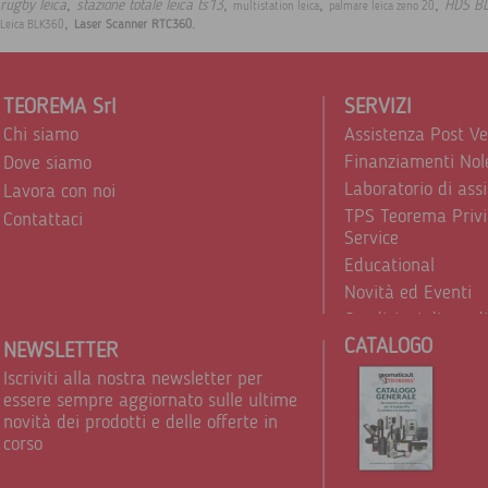
,
,
,
,
rugby leica
stazione totale leica ts13
HDS B
multistation leica
palmare leica zeno 20
,
.
Laser Scanner RTC360
Leica BLK360
TEOREMA Srl
SERVIZI
Chi siamo
Assistenza Post V
Finanziamenti Nol
Dove siamo
Laboratorio di ass
Lavora con noi
TPS Teorema Privi
Contattaci
Service
Educational
Novità ed Eventi
Condizioni di vend
CATALOGO
Trattamento dei d
NEWSLETTER
Iscriviti alla nostra newsletter per
essere sempre aggiornato sulle ultime
novità dei prodotti e delle offerte in
corso