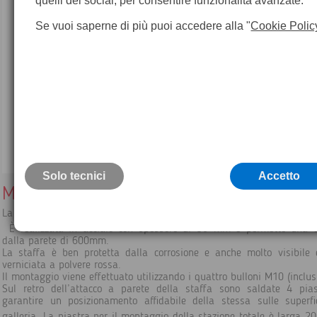
quelli dei social, per consentire funzionalità avanzate.
Se vuoi saperne di più puoi accedere alla "
Cookie Polic
Solo tecnici
Accetto
Mensola/staffa a parete per stazione tota
La staffa può essere montata sulle pareti del tunnel per rilievi in gall
È realizzata in acciaio con spessore di 50 mm e permette una d
dalla parete di 600mm.
La staffa è ben protetta dalla corrosione e anche molto visibile
verniciata a polvere rossa.
Il montaggio viene effettuato utilizzando i quattro bulloni M10 (inclusi
Sul retro dell’attacco a parete della staffa sono saldate 4 pia
garantire un posizionamento affidabile della stessa sulle superfi