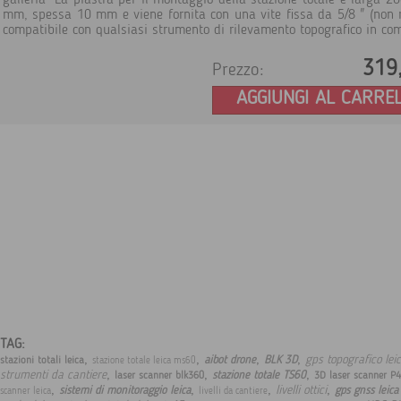
galleria La piastra per il montaggio della stazione totale è larga 2
mm, spessa 10 mm e viene fornita con una vite fissa da 5/8 " (non r
compatibile con qualsiasi strumento di rilevamento topografico in co
319
Prezzo:
AGGIUNGI AL CARRE
TAG:
,
,
,
,
gps topografico lei
aibot drone
BLK 3D
stazioni totali leica
stazione totale leica ms60
,
,
,
strumenti da cantiere
stazione totale TS60
laser scanner blk360
3D laser scanner P
,
,
,
,
livelli ottici
sistemi di monitoraggio leica
gps gnss leica
scanner leica
livelli da cantiere