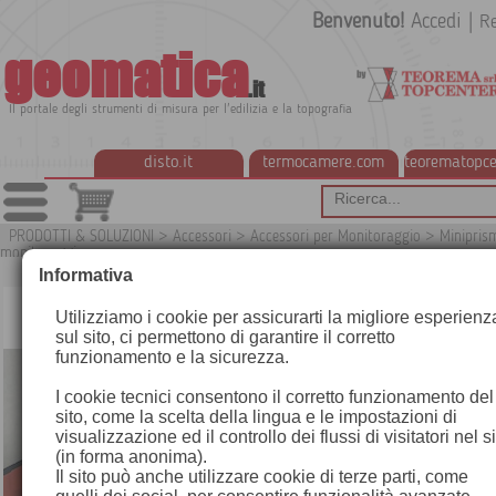
Benvenuto!
Accedi
|
Re
geomatica
.it
Il portale degli strumenti di misura per l'edilizia e la topografia
disto.it
termocamere.com
teorematopce
PRODOTTI & SOLUZIONI
>
Accessori
>
Accessori per Monitoraggio
>
Minipris
monitoraggio
G7TEO
Informativa
Utilizziamo i cookie per assicurarti la migliore esperienz
sul sito, ci permettono di garantire il corretto
funzionamento e la sicurezza.
I cookie tecnici consentono il corretto funzionamento del
sito, come la scelta della lingua e le impostazioni di
visualizzazione ed il controllo dei flussi di visitatori nel s
(in forma anonima).
Il sito può anche utilizzare cookie di terze parti, come