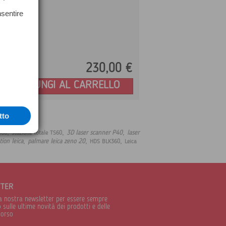
nsentire
230,
00
€
Prezzo:
AGGIUNGI AL CARRELLO
tto
,
,
,
3D laser scanner P40
laser
360
stazione totale TS60
,
,
,
tion leica
palmare leica zeno 20
HDS BLK360
Leica
TTER
alla nostra newsletter per essere sempre
sulle ultime novità dei prodotti e delle
corso