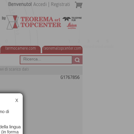
Benvenuto!
Accedi
|
Registrati
termocamere.com
teorematopcenter.com
i di scarico dati
G1767856
X
no di
ella lingua
o (in forma