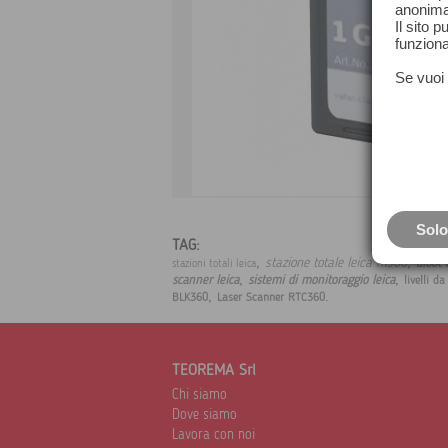
anonima
Il sito 
funziona
Se vuoi 
Solo
TAG:
,
,
stazione totale leica ms60
aibot 
stazioni totali leica
,
,
scanner leica
sistemi di monitoraggio leica
livelli da
,
.
BLK360
Laser Scanner RTC360
TEOREMA Srl
Chi siamo
Dove siamo
Lavora con noi