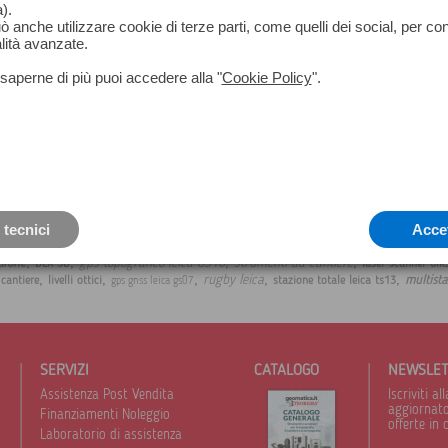
).
può anche utilizzare cookie di terze parti, come quelli dei social, per co
lità avanzate.
saperne di più puoi accedere alla "
Cookie Policy
".
 tecnici
Acce
,
,
,
,
gps topografico leica GS16
strumenti da cantiere
drone
BLK 3D
laser scanner blk
,
,
,
,
,
rugby leica
multista
 cantiere
livelli ottici
stazione totale leica ts13
gps gnss leica gs07
SERVIZI
CATALOGO
NEWSLE
Assistenza Post Vendita
Iscriviti 
aggiornato 
Finanziamenti Noleggio
offerte in 
Laboratorio di assistenza