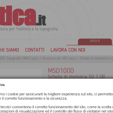
tica
.it
sura per l'edilizia e la topografia
disto.it
HI SIAMO
CONTATTI
LAVORA CON NOI
GPS Topografici GNSS Leica
>
Accessori per GPS Leica
>
Schede di memoria e cav
MSD1000
Scheda di memoria SD 1 GB
iva
amo i cookie per assicurarti la migliore esperienza sul sito, ci permetto
e il corretto funzionamento e la sicurezza.
 tecnici consentono il corretto funzionamento del sito, come la scelta d
stazioni di visualizzazione ed il controllo dei flussi di visitatori nel sit