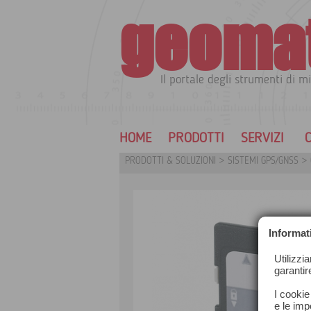
geoma
Il portale degli strumenti di mi
HOME
PRODOTTI
SERVIZI
C
PRODOTTI & SOLUZIONI
>
SISTEMI GPS/GNSS
>
Informat
Utilizzi
garantir
I cookie
e le impo