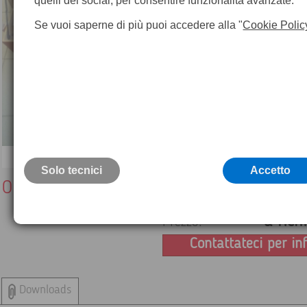
quelli dei social, per consentire funzionalità avanzate.
Se vuoi saperne di più puoi accedere alla "
Cookie Polic
Solo tecnici
Accetto
Outlet Tunnel Profiler Prota 2
a rich
Prezzo:
Contattateci per in
Downloads