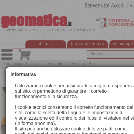
Benvenuto!
Accedi
|
Re
geomatica
.it
Il portale degli strumenti di misura per l'edilizia e la topografia
disto.it
termocamere.com
teorematopce
Promozioni & Usato
>
Teorema Outlet
>
Accessori Vari
TUNNELP
Informativa
Utilizziamo i cookie per assicurarti la migliore esperienz
sul sito, ci permettono di garantire il corretto
funzionamento e la sicurezza.
I cookie tecnici consentono il corretto funzionamento del
sito, come la scelta della lingua e le impostazioni di
visualizzazione ed il controllo dei flussi di visitatori nel s
(in forma anonima).
Il sito può anche utilizzare cookie di terze parti, come