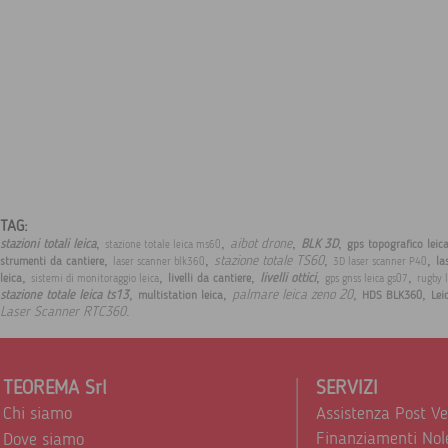
TAG:
,
,
,
,
aibot drone
stazioni totali leica
BLK 3D
gps topografico leic
stazione totale leica ms60
,
,
,
,
stazione totale TS60
strumenti da cantiere
la
laser scanner blk360
3D laser scanner P40
,
,
,
,
,
livelli ottici
leica
livelli da cantiere
sistemi di monitoraggio leica
gps gnss leica gs07
rugby l
,
,
,
,
palmare leica zeno 20
stazione totale leica ts13
multistation leica
HDS BLK360
Lei
.
Laser Scanner RTC360
TEOREMA Srl
SERVIZI
Chi siamo
Assistenza Post V
Finanziamenti Nol
Dove siamo