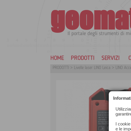
geoma
Il portale degli strumenti di mi
HOME
PRODOTTI
SERVIZI
C
PRODOTTI
>
Livelle laser LINO Leica
>
LINO Acce
Informat
Utilizzi
garantir
I cookie
e le impo