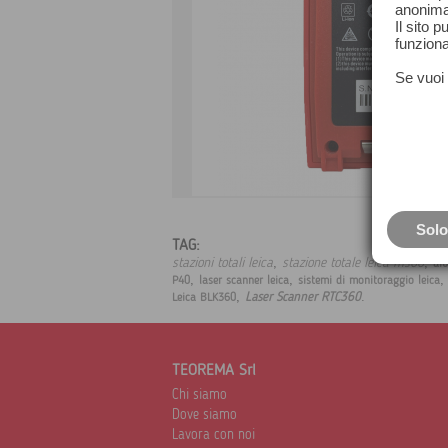
anonima
Il sito 
funziona
Se vuoi 
Solo
TAG:
,
,
stazioni totali leica
stazione totale leica ms60
ai
,
,
P40
laser scanner leica
sistemi di monitoraggio leica
,
.
Laser Scanner RTC360
Leica BLK360
TEOREMA Srl
Chi siamo
Dove siamo
Lavora con noi