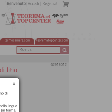
Benvenuto!
Accedi
|
Registrati
termocamere.com
teorematopcenter.com
G2913012
i litio
X
no di
ella lingua
o (in forma