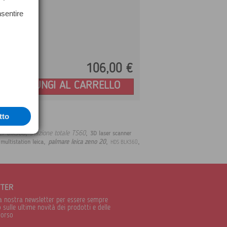
nsentire
106,
00
€
Prezzo:
AGGIUNGI AL CARRELLO
tto
,
,
er blk360
stazione totale TS60
3D laser scanner
,
,
,
,
palmare leica zeno 20
multistation leica
HDS BLK360
TTER
alla nostra newsletter per essere sempre
sulle ultime novità dei prodotti e delle
corso