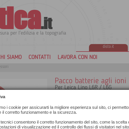
tica
.it
sura per l'edilizia e la topografia
disto.it
HI SIAMO
CONTATTI
LAVORA CON NOI
ssori
Pacco batterie agli ioni d
Per Leica Lino L6R / L6G
iva
amo i cookie per assicurarti la migliore esperienza sul sito, ci permetto
e il corretto funzionamento e la sicurezza.
 tecnici consentono il corretto funzionamento del sito, come la scelta d
stazioni di visualizzazione ed il controllo dei flussi di visitatori nel sit