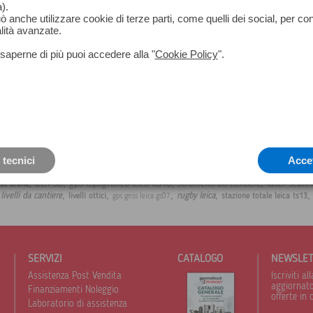
).
può anche utilizzare cookie di terze parti, come quelli dei social, per co
lità avanzate.
saperne di più puoi accedere alla "
Cookie Policy
".
 tecnici
Acce
,
,
,
,
BLK 3D
gps topografico leica GS16
strumenti da cantiere
laser scann
bot drone
,
,
,
,
,
livelli da cantiere
rugby leica
livelli ottici
stazione totale leica ts13
gps gnss leica gs07
SERVIZI
CATALOGO
NEWSLE
Assistenza Post Vendita
Iscriviti 
aggiornato 
Finanziamenti Noleggio
offerte in 
Laboratorio di assistenza