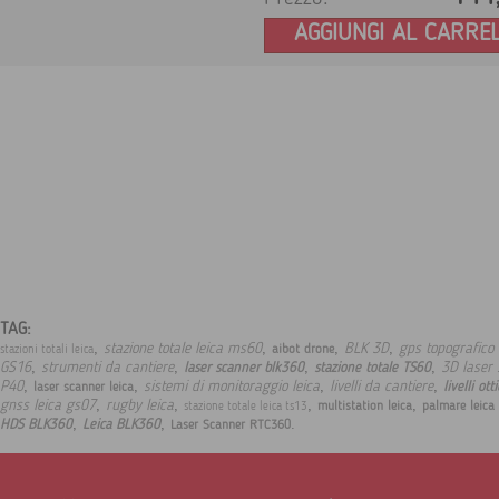
AGGIUNGI AL CARRE
TAG:
,
,
,
,
stazione totale leica ms60
BLK 3D
gps topografico 
aibot drone
stazioni totali leica
,
,
,
,
GS16
strumenti da cantiere
3D laser
laser scanner blk360
stazione totale TS60
,
,
,
,
P40
sistemi di monitoraggio leica
livelli da cantiere
livelli otti
laser scanner leica
,
,
,
,
gnss leica gs07
rugby leica
multistation leica
palmare leica
stazione totale leica ts13
,
,
.
HDS BLK360
Leica BLK360
Laser Scanner RTC360