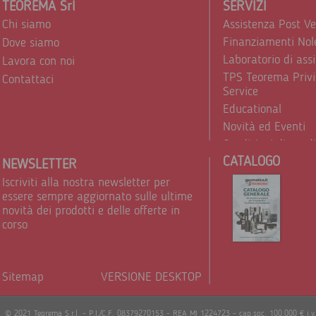
TEOREMA Srl
SERVIZI
Chi siamo
Assistenza Post V
Finanziamenti Nol
Dove siamo
Laboratorio di ass
Lavora con noi
TPS Teorema Privi
Contattaci
Service
Educational
Novità ed Eventi
Condizioni di vend
CATALOGO
Trattamento dei d
NEWSLETTER
Iscriviti alla nostra newsletter per
essere sempre aggiornato sulle ultime
novità dei prodotti e delle offerte in
corso
Sitemap
VERSIONE DESKTOP
Powere
© 2021 Teorema S.r.l. - P.I./C.F. 08379270153 - REA MI 1224723 - cap.soc. 100.000 € i.v.