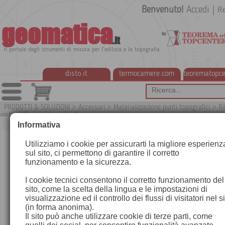
Benvenuto!
Accedi
|
Re
geomatica
.it
Il portale degli strumenti di misura per l'edilizia e la topografia
disto.it
termocamere.com
teorematopce
PRODOTTI & SOLUZIONI
>
Accessori
>
Materializzazione punti topografici
>
Ri
verticali/Caposaldi per Livellazioni
Informativa
Utilizziamo i cookie per assicurarti la migliore esperienz
sul sito, ci permettono di garantire il corretto
funzionamento e la sicurezza.
I cookie tecnici consentono il corretto funzionamento del
sito, come la scelta della lingua e le impostazioni di
visualizzazione ed il controllo dei flussi di visitatori nel s
(in forma anonima).
Il sito può anche utilizzare cookie di terze parti, come