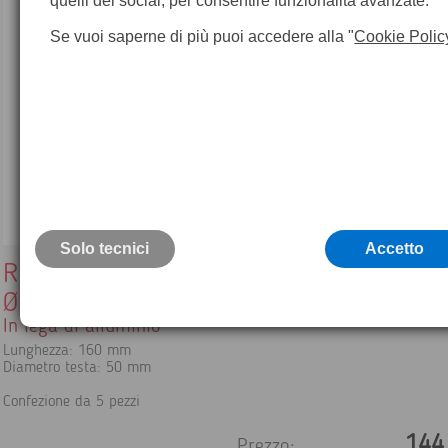
quelli dei social, per consentire funzionalità avanzate.
Se vuoi saperne di più puoi accedere alla "
Cookie Polic
Solo tecnici
Accetto
Riferimenti orizzontali
Ø testa 50 mm / lungh. 160 mm - 10pz.
In lega di alluminio
Lunghezza: 160 mm
Diametro testa: 50 mm
Confezione da 5 pezzi
144
Prezzo: